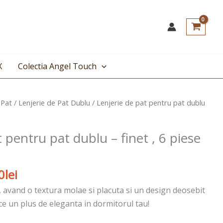
X
Colectia Angel Touch
Prețul
 Pat
/
Lenjerie de Pat Dublu
/ Lenjerie de pat pentru pat dublu
curent
este:
 pentru pat dublu – finet , 6 piese
119,00lei.
lei.
0
lei
, avand o textura molae si placuta si un design deosebit
ce un plus de eleganta in dormitorul tau!