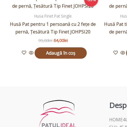
inițial
curent
a
este:
fost:
64,00lei.
Husa Finet Pat Single
Hus
99,00lei.
Husă Pat pentru 1 persoană cu 2 fețe de
Husă Pat ti
pernă, Țesătură Tip Finet JOHPSI20
de pern
99,00
lei
64,00
lei
Adaugă în coș
Desp
HOME4U