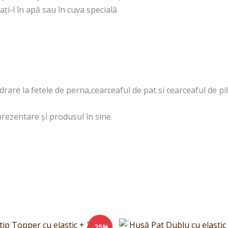
ți-l în apă sau în cuva specială
are la fetele de perna,cearceaful de pat si cearceaful de pil
prezentare și produsul în sine.
Prețul
Prețul
Prețul
P
-25%