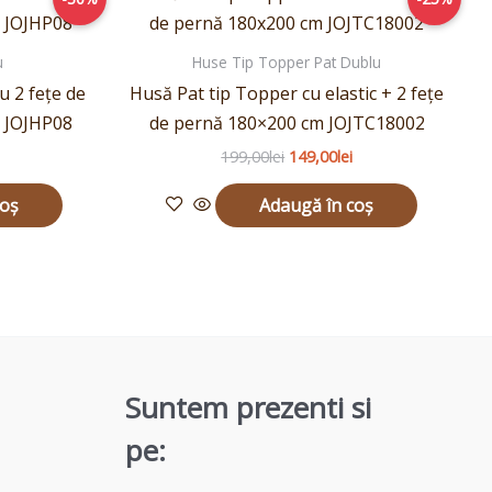
urent
inițial
curent
ste:
a
este:
9,00lei.
fost:
149,00lei.
u
Huse Tip Topper Pat Dublu
199,00lei.
u 2 fețe de
Husă Pat tip Topper cu elastic + 2 fețe
t JOJHP08
de pernă 180×200 cm JOJTC18002
199,00
lei
149,00
lei
coș
Adaugă în coș
Suntem prezenti si
pe: