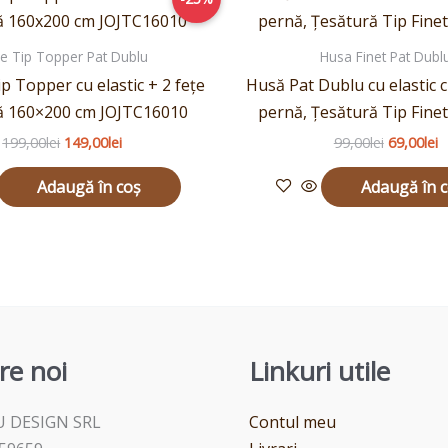
inițial
curent
inițial
c
a
este:
a
e
fost:
149,00lei.
fost:
6
e Tip Topper Pat Dublu
Husa Finet Pat Dubl
199,00lei.
99,00lei.
p Topper cu elastic + 2 fețe
Husă Pat Dublu cu elastic c
ă 160×200 cm JOJTC16010
pernă, Țesătură Tip Fine
199,00
lei
149,00
lei
99,00
lei
69,00
lei
Adaugă în coș
Adaugă în 
re noi
Linkuri utile
 DESIGN SRL
Contul meu