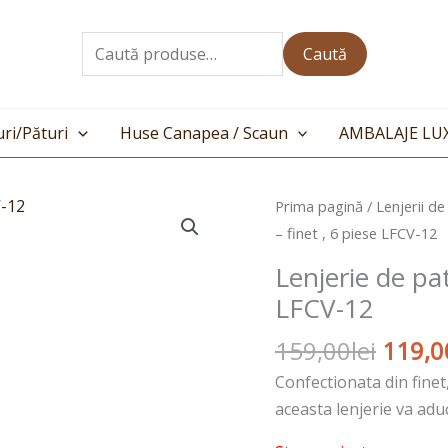
Caută
după:
Caută
ri/Pături
Huse Canapea / Scaun
AMBALAJE LU
Prețul
Prima pagină
/
Lenjerii de
inițial
– finet , 6 piese LFCV-12
a
Lenjerie de pat
fost:
LFCV-12
159,00
159,00
lei
119,0
Confectionata din finet
aceasta lenjerie va adu