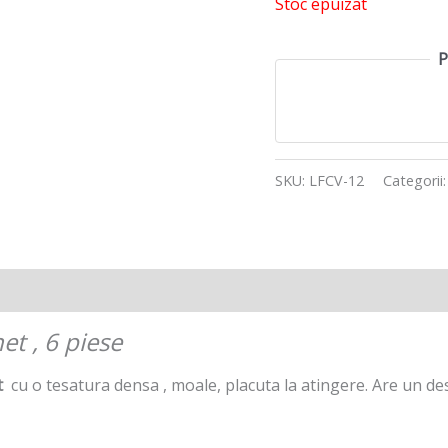
Stoc epuizat
P
SKU:
LFCV-12
Categorii
et , 6 piese
t
cu o tesatura densa , moale, placuta la atingere. Are un des