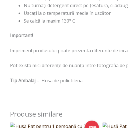
Nu turnați detergent direct pe țesătură, ci adăuga
Uscați la o temperatură medie în uscător
Se calcă la maxim 130° C
Important!
Imprimeul produsului poate prezenta diferente de incadr
Pot exista mici diferențe de nuanță între fotografia de 
Tip Ambalaj
– Husa de polietilena
Produse similare
Prețul
Prețul
-35%