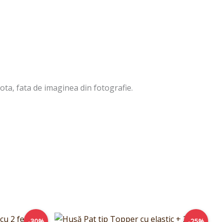
ota, fata de imaginea din fotografie.
rețul
Prețul
Prețul
-30%
-25%