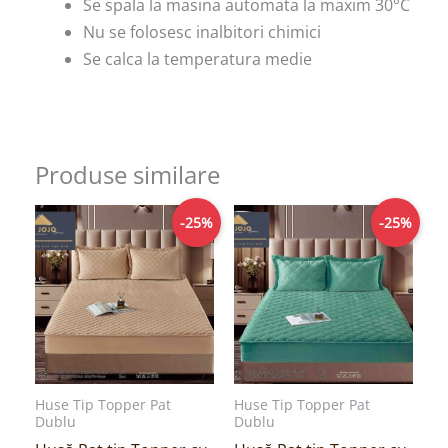
Se spala la masina automata la maxim 30°C
Nu se folosesc inalbitori chimici
Se calca la temperatura medie
Produse similare
Prețul
Prețul
Prețul
Prețul
-25%
-25%
inițial
curent
inițial
curent
a
este:
a
este:
fost:
149,00lei.
fost:
149,00lei.
199,00lei.
199,00lei.
Huse Tip Topper Pat
Huse Tip Topper Pat
Dublu
Dublu