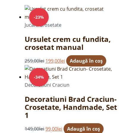
Prețul
Prețul
inițial
curent
-23%
a
este:
Jucarii Crosetate
fost:
199,00lei.
Ursulet crem cu fundita,
259,00lei.
crosetat manual
259,00
lei
199,00
lei
Adaugă în coș
Prețul
Prețul
inițial
curent
-34%
a
este:
Decoratiuni Craciun
fost:
99,00lei.
Decoratiuni Brad Craciun-
149,00lei.
Crosetate, Handmade, Set
1
149,00
lei
99,00
lei
Adaugă în coș