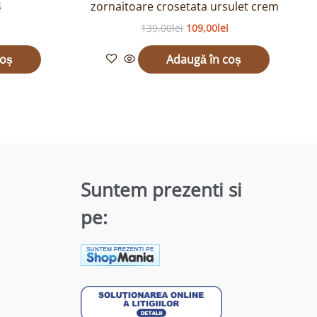
4
zornaitoare crosetata ursulet crem
139,00
lei
109,00
lei
coș
Adaugă în coș
Suntem prezenti si
pe: