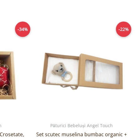
Prețul
Prețul
Prețul
-34%
-22%
curent
inițial
curent
este:
a
este:
99,00lei.
fost:
109,00lei.
i.
139,00lei.
n
Păturici Bebeluși Angel Touch
Crosetate,
Set scutec muselina bumbac organic +