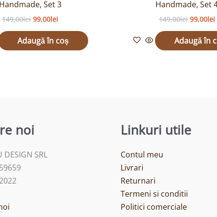
Handmade, Set 3
Handmade, Set 
149,00
lei
99,00
lei
149,00
lei
99,00
lei
Adaugă în coș
Adaugă în 
re noi
Linkuri utile
 DESIGN SRL
Contul meu
459659
Livrari
/2022
Returnari
Termeni si conditii
noi
Politici comerciale