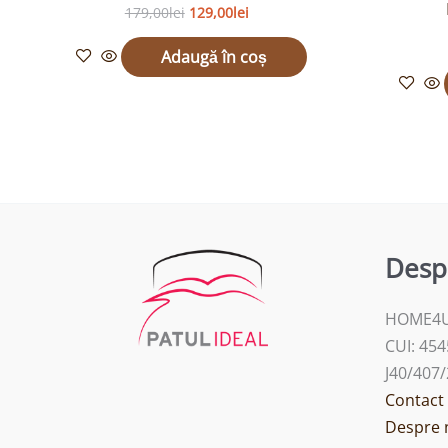
179,00
lei
129,00
lei
Adaugă în coș
Desp
HOME4U
CUI: 45
J40/407
Contact
Despre 