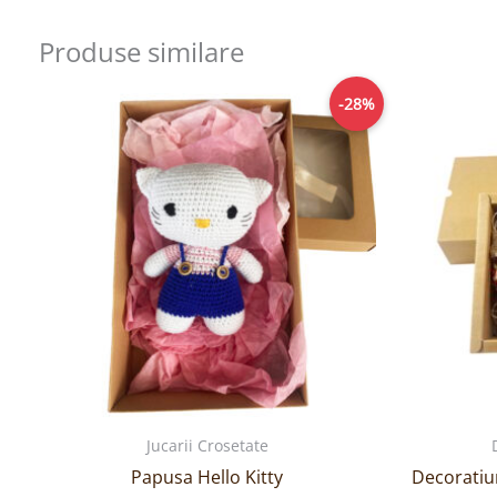
Produse similare
Prețul
Prețul
-28%
inițial
curent
a
este:
fost:
129,00lei.
179,00lei.
Jucarii Crosetate
Papusa Hello Kitty
Decoratiu