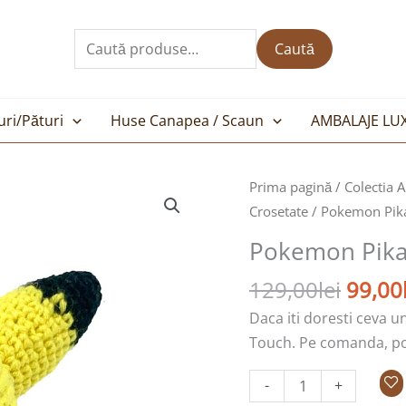
Caută
după:
Caută
uri/Pături
Huse Canapea / Scaun
AMBALAJE LU
Prețul
Cantitate
Prima pagină
/
Colectia 
inițial
Pokemon
Crosetate
/ Pokemon Pika
a
Pikachu-
Pokemon Pikac
fost:
jucarie
129,00
crosetata
129,00
lei
99,00
Daca iti doresti ceva u
Touch. Pe comanda, poti
-
+