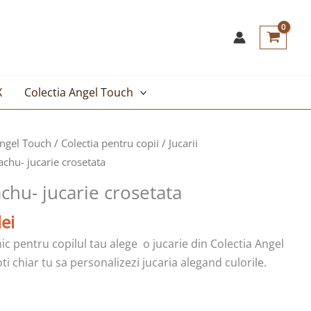
X
Colectia Angel Touch
Prețul
Angel Touch
/
Colectia pentru copii
/
Jucarii
curent
chu- jucarie crosetata
este:
hu- jucarie crosetata
99,00lei.
lei.
lei
nic pentru copilul tau alege o jucarie din Colectia Angel
 chiar tu sa personalizezi jucaria alegand culorile.