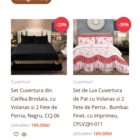
Prețul
Prețul
Prețul
Prețul
-23%
-35%
inițial
curent
inițial
curent
a
este:
a
este:
fost:
199,00lei.
fost:
169,00lei.
259,00lei.
259,00lei.
Cuverturi
Cuverturi
Set Cuvertura din
Set de Lux Cuvertura
Catifea Brodata, cu
de Pat cu Volanas si 2
Volanas si 2 Fete de
Fete de Perna , Bumbac
Perna, Negru, CCJ-06
Finet, cu Imprimeu,
CPLV2JH-011
259,00
lei
199,00
lei
259,00
lei
169,00
lei