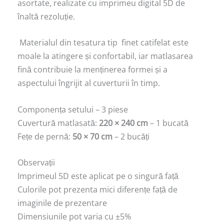
asortate, realizate cu imprimeu digital 5D de
înaltă rezoluție.
Materialul din tesatura tip finet catifelat este
moale la atingere și confortabil, iar matlasarea
fină contribuie la menținerea formei și a
aspectului îngrijit al cuverturii în timp.
Componența setului – 3 piese
Cuvertură matlasată:
220 × 240 cm
– 1 bucată
Fețe de pernă:
50 × 70 cm
– 2 bucăți
Observații
Imprimeul 5D este aplicat pe o singură față
Culorile pot prezenta mici diferențe față de
imaginile de prezentare
Dimensiunile pot varia cu ±5%