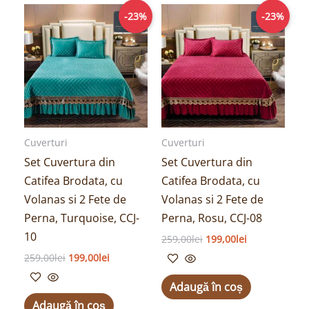
Prețul
Prețul
Prețul
Prețul
-23%
-23%
inițial
curent
inițial
curent
a
este:
a
este:
fost:
199,00lei.
fost:
199,00lei.
259,00lei.
259,00lei.
Cuverturi
Cuverturi
Set Cuvertura din
Set Cuvertura din
Catifea Brodata, cu
Catifea Brodata, cu
Volanas si 2 Fete de
Volanas si 2 Fete de
Perna, Turquoise, CCJ-
Perna, Rosu, CCJ-08
10
259,00
lei
199,00
lei
259,00
lei
199,00
lei
Adaugă în coș
Adaugă în coș