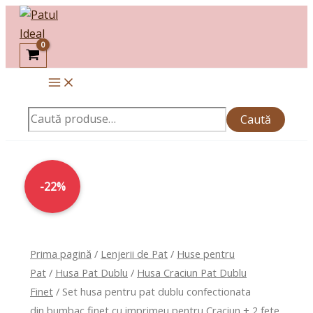
Skip
Caută
to
după:
content
Caută
Prețul
Prețul
-22%
inițial
curent
a
este:
fost:
69,00lei.
89,00lei.
Prima pagină
/
Lenjerii de Pat
/
Huse pentru
Pat
/
Husa Pat Dublu
/
Husa Craciun Pat Dublu
Finet
/ Set husa pentru pat dublu confectionata
din bumbac finet cu imprimeu pentru Craciun + 2 fete