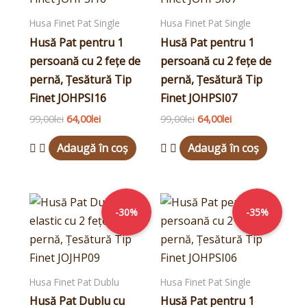
Husa Finet Pat Single
Husa Finet Pat Single
Husă Pat pentru 1
Husă Pat pentru 1
persoană cu 2 fețe de
persoană cu 2 fețe de
pernă, Țesătură Tip
pernă, Țesătură Tip
Finet JOHPSI16
Finet JOHPSI07
99,00
lei
64,00
lei
99,00
lei
64,00
lei
Adaugă în coș
Adaugă în coș
Prețul
Prețul
Prețul
Prețul
inițial
curent
inițial
curent
-30%
-35%
a
este:
a
este:
fost:
69,00lei.
fost:
64,00lei.
99,00lei.
99,00lei.
Husa Finet Pat Dublu
Husa Finet Pat Single
Husă Pat Dublu cu
Husă Pat pentru 1