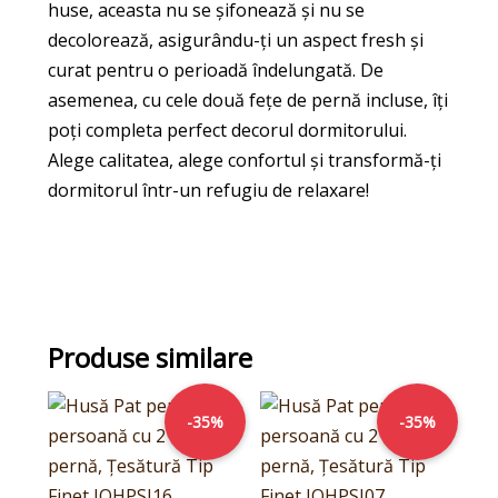
huse, aceasta nu se șifonează și nu se
decolorează, asigurându-ți un aspect fresh și
curat pentru o perioadă îndelungată. De
asemenea, cu cele două fețe de pernă incluse, îți
poți completa perfect decorul dormitorului.
Alege calitatea, alege confortul și transformă-ți
dormitorul într-un refugiu de relaxare!
Produse similare
Prețul
Prețul
Prețul
Prețul
inițial
curent
inițial
curent
-35%
-35%
a
este:
a
este:
fost:
64,00lei.
fost:
64,00lei.
99,00lei.
99,00lei.