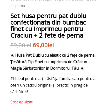
de perna
Set husa pentru pat dublu
confectionata din bumbac
finet cu imprimeu pentru
Craciun + 2 fete de perna
89,00
lei
69,00
lei
🎄
Husă Pat Dublu cu elastic cu 2 fețe de pernă,
Țesătură Tip Finet cu Imprimeu de Crăciun –
Magia Sărbătorilor în Dormitorul Tău!
🎄
🎁 Ideal pentru a-ți răsfăța familia sau pentru a
oferi un cadou original și practic în prag de
sărbători!
Stoc epuizat