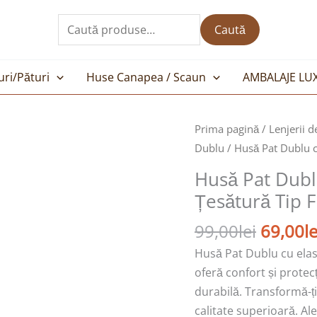
Caută
după:
Caută
uri/Pături
Huse Canapea / Scaun
AMBALAJE LU
Prețul
Cantitate
Prima pagină
/
Lenjerii d
inițial
Husă
Dublu
/ Husă Pat Dublu cu
a
Pat
Husă Pat Dublu
fost:
Dublu
Țesătură Tip 
99,00le
cu
elastic
99,00
lei
69,00
le
cu
Husă Pat Dublu cu elast
2
oferă confort și protec
fețe
durabilă. Transformă-ț
de
calitate superioară. A