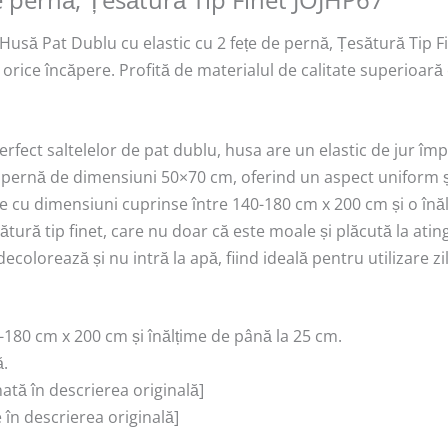
Husă Pat Dublu cu elastic cu 2 fețe de pernă, Țesătură Tip 
u orice încăpere. Profită de materialul de calitate superioară 
fect saltelelor de pat dublu, husa are un elastic de jur împr
de pernă de dimensiuni 50×70 cm, oferind un aspect uniform ș
ele cu dimensiuni cuprinse între 140-180 cm x 200 cm și o înă
sătură tip finet, care nu doar că este moale și plăcută la atin
ecolorează și nu intră la apă, fiind ideală pentru utilizare zi
0-180 cm x 200 cm și înălțime de până la 25 cm.
ă.
nată în descrierea originală]
e în descrierea originală]