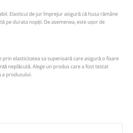
abil. Elasticul de jur împrejur asigură că husa rămâne
cută pe durata nopții. De asemenea, este ușor de
 prin elasticitatea sa superioară care asigură o fixare
ență neplăcută. Alege un produs care a fost testat
ră a produsului.