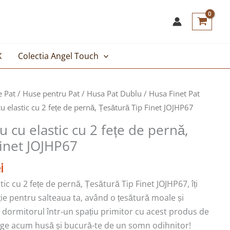
X
Colectia Angel Touch
Prețul
e Pat
/
Huse pentru Pat
/
Husa Pat Dublu
/
Husa Finet Pat
curent
 elastic cu 2 fețe de pernă, Țesătură Tip Finet JOJHP67
este:
 cu elastic cu 2 fețe de pernă,
69,00lei.
Finet JOJHP67
i.
i
ic cu 2 fețe de pernă, Țesătură Tip Finet JOJHP67, îți
ție pentru salteaua ta, având o țesătură moale și
i dormitorul într-un spațiu primitor cu acest produs de
lege acum husă și bucură-te de un somn odihnitor!