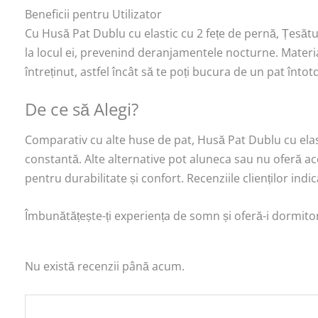
Beneficii pentru Utilizator
Cu Husă Pat Dublu cu elastic cu 2 fețe de pernă, Țesătur
la locul ei, prevenind deranjamentele nocturne. Materia
întreținut, astfel încât să te poți bucura de un pat întotd
De ce să Alegi?
Comparativ cu alte huse de pat, Husă Pat Dublu cu elasti
constantă. Alte alternative pot aluneca sau nu oferă ac
pentru durabilitate și confort. Recenziile clienților indi
Îmbunătățește-ți experiența de somn și oferă-i dormito
Nu există recenzii până acum.