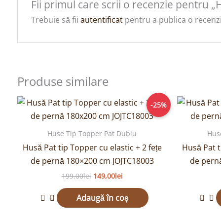
Fii primul care scrii o recenzie pentru 
Trebuie să fii
autentificat
pentru a publica o recenzi
Produse similare
Prețul
Prețul
-25%
inițial
curent
a
este:
fost:
149,00lei.
Huse Tip Topper Pat Dublu
Hus
199,00lei.
Husă Pat tip Topper cu elastic + 2 fețe
Husă Pat t
de pernă 180×200 cm JOJTC18003
de pern
199,00
lei
149,00
lei
Adaugă în coș