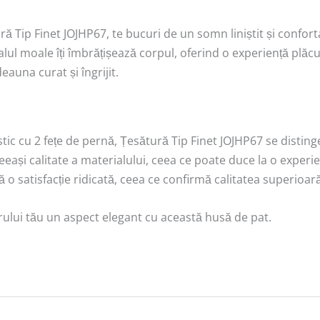
ă Tip Finet JOJHP67, te bucuri de un somn liniștit și confort
lul moale îți îmbrățișează corpul, oferind o experiență plă
eauna curat și îngrijit.
c cu 2 fețe de pernă, Țesătură Tip Finet JOJHP67 se distinge
eeași calitate a materialului, ceea ce poate duce la o experi
că o satisfacție ridicată, ceea ce confirmă calitatea superioa
rului tău un aspect elegant cu această husă de pat.