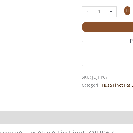
pernă,
Țesătură
-
+
Tip
Finet
JOJHP67
P
SKU:
JOJHP67
Categorii:
Husa Finet Pat
e pernă, Țesătură Tip Finet JOJHP67