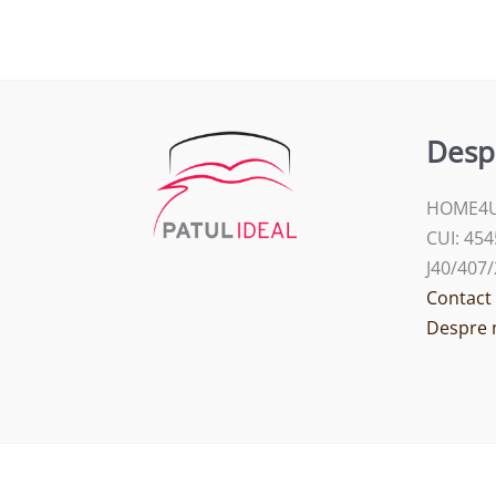
Desp
HOME4U
CUI: 45
J40/407
Contact
Despre 