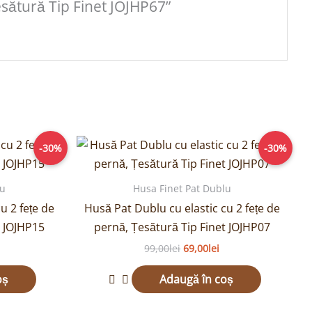
esătură Tip Finet JOJHP67”
rețul
Prețul
Prețul
-30%
-30%
urent
inițial
curent
ste:
a
este:
9,00lei.
fost:
69,00lei.
lu
Husa Finet Pat Dublu
99,00lei.
u 2 fețe de
Husă Pat Dublu cu elastic cu 2 fețe de
t JOJHP15
pernă, Țesătură Tip Finet JOJHP07
99,00
lei
69,00
lei
oș
Adaugă în coș