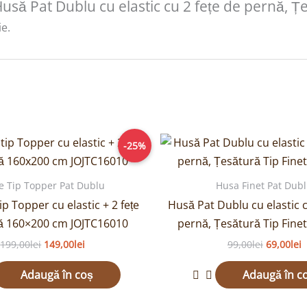
„Husă Pat Dublu cu elastic cu 2 fețe de pernă, Ț
e.
Prețul
Prețul
Prețul
P
-25%
inițial
curent
inițial
c
a
este:
a
e
fost:
149,00lei.
fost:
6
e Tip Topper Pat Dublu
Husa Finet Pat Dub
199,00lei.
99,00lei.
ip Topper cu elastic + 2 fețe
Husă Pat Dublu cu elastic c
ă 160×200 cm JOJTC16010
pernă, Țesătură Tip Fine
199,00
lei
149,00
lei
99,00
lei
69,00
lei
Adaugă în coș
Adaugă în c