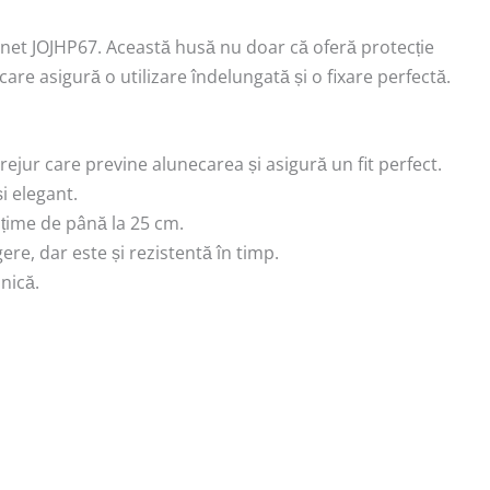
Finet JOJHP67. Această husă nu doar că oferă protecție
care asigură o utilizare îndelungată și o fixare perfectă.
ejur care previne alunecarea și asigură un fit perfect.
i elegant.
lțime de până la 25 cm.
gere, dar este și rezistentă în timp.
lnică.