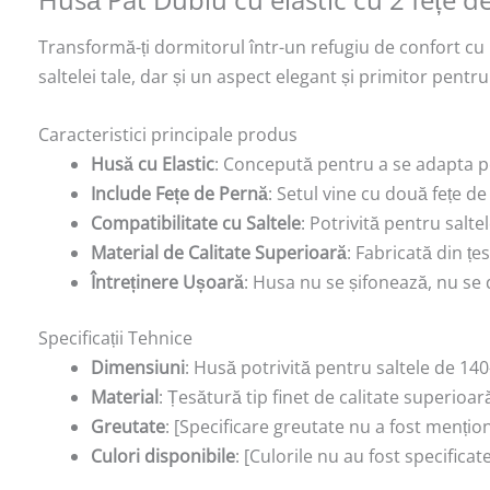
Transformă-ți dormitorul într-un refugiu de confort cu 
saltelei tale, dar și un aspect elegant și primitor pentr
Caracteristici principale produs
Husă cu Elastic
: Concepută pentru a se adapta per
Include Fețe de Pernă
: Setul vine cu două fețe 
Compatibilitate cu Saltele
: Potrivită pentru salt
Material de Calitate Superioară
: Fabricată din țe
Întreținere Ușoară
: Husa nu se șifonează, nu se d
Specificații Tehnice
Dimensiuni
: Husă potrivită pentru saltele de 14
Material
: Țesătură tip finet de calitate superioar
Greutate
: [Specificare greutate nu a fost mențio
Culori disponibile
: [Culorile nu au fost specificat