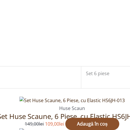
Set 6 piese
Prețul
Prețul
inițial
curent
Huse Scaun
Set Huse Scaune, 6 Piese, cu Elastic HS6
a
este:
fost:
109,00lei.
149,00
lei
109,00
lei
Adaugă în coș