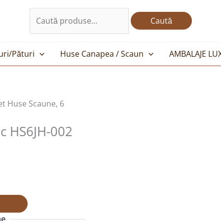
Caută
după:
Caută
uri/Pături
Huse Canapea / Scaun
AMBALAJE LU
et Huse Scaune, 6
tic HS6JH-002
ne