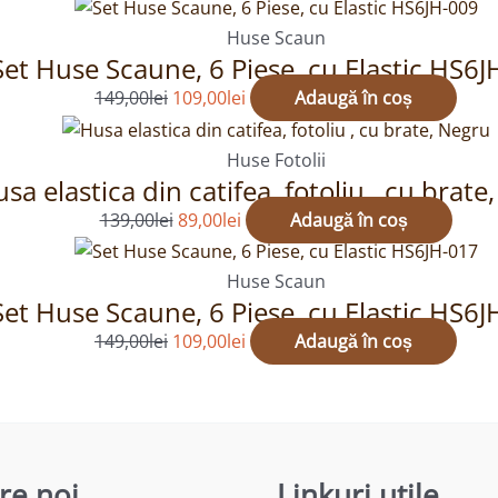
149,00lei.
Prețul
Prețul
inițial
curent
Huse Scaun
Set Huse Scaune, 6 Piese, cu Elastic HS6
a
este:
fost:
109,00lei.
149,00
lei
109,00
lei
Adaugă în coș
149,00lei.
Prețul
Prețul
inițial
curent
Huse Fotolii
sa elastica din catifea, fotoliu , cu brate
a
este:
fost:
89,00lei.
139,00
lei
89,00
lei
Adaugă în coș
139,00lei.
Prețul
Prețul
inițial
curent
Huse Scaun
Set Huse Scaune, 6 Piese, cu Elastic HS6
a
este:
fost:
109,00lei.
149,00
lei
109,00
lei
Adaugă în coș
149,00lei.
re noi
Linkuri utile