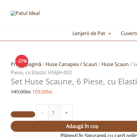
Skip
to
content
Lenjerii de Pat
Cuvert
Prețul
Cantitate
Prețul
-27%
inițial
Set
curent
Prima pagină
/
Huse Canapea / Scaun
/
Huse Scaun
/ S
a
Huse
este:
Piese, cu Elastic HS6JH-002
Set Huse Scaune, 6 Piese, cu Elas
fost:
Scaune,
109,00lei.
149,00lei.
6
149,00
lei
109,00
lei
Piese,
cu
-
+
Elastic
HS6JH-
Adaugă în coș
002
Plătești în Siguranță cu card onli