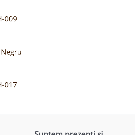
JH-009
, Negru
JH-017
Suntem prezenti si