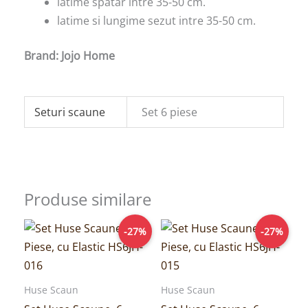
latime spatar intre 35-50 cm.
latime si lungime sezut intre 35-50 cm.
Brand: Jojo Home
Seturi scaune
Set 6 piese
Produse similare
Prețul
Prețul
Prețul
Prețul
-27%
-27%
inițial
curent
inițial
curent
a
este:
a
este:
fost:
109,00lei.
fost:
109,00lei.
149,00lei.
149,00lei.
Huse Scaun
Huse Scaun