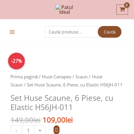
Skip
to
content
Caută
Caută
după:
Prețul
Prețul
Cantitate
-27%
inițial
curent
Set
a
este:
Huse
Prima pagină
/
Huse Canapea / Scaun
/
Huse
fost:
109,00lei.
Scaune,
Scaun
/ Set Huse Scaune, 6 Piese, cu Elastic HS6JH-011
149,00lei.
6
Set Huse Scaune, 6 Piese, cu
Piese,
Elastic HS6JH-011
cu
Elastic
149,00
lei
109,00
lei
HS6JH-
-
+
011