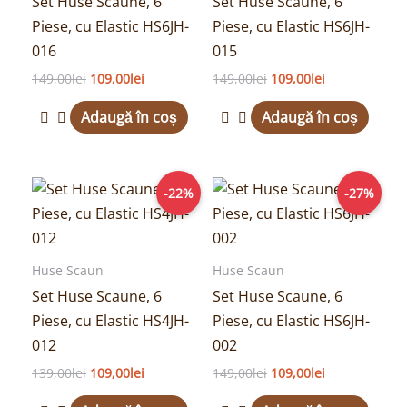
Set Huse Scaune, 6
Set Huse Scaune, 6
Piese, cu Elastic HS6JH-
Piese, cu Elastic HS6JH-
016
015
149,00
lei
109,00
lei
149,00
lei
109,00
lei
Adaugă în coș
Adaugă în coș
Prețul
Prețul
Prețul
Prețul
-22%
-27%
inițial
curent
inițial
curent
a
este:
a
este:
fost:
109,00lei.
fost:
109,00lei.
139,00lei.
149,00lei.
Huse Scaun
Huse Scaun
Set Huse Scaune, 6
Set Huse Scaune, 6
Piese, cu Elastic HS4JH-
Piese, cu Elastic HS6JH-
012
002
139,00
lei
109,00
lei
149,00
lei
109,00
lei