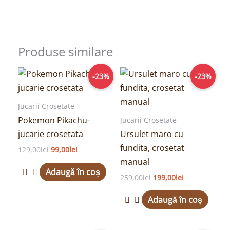
Produse similare
Prețul
Prețul
Prețul
Prețul
-23%
-23%
inițial
curent
inițial
curent
a
este:
a
este:
fost:
99,00lei.
fost:
199,00lei.
Jucarii Crosetate
129,00lei.
259,00lei.
Pokemon Pikachu-
Jucarii Crosetate
jucarie crosetata
Ursulet maro cu
fundita, crosetat
129,00
lei
99,00
lei
manual
Adaugă în coș
259,00
lei
199,00
lei
Adaugă în coș