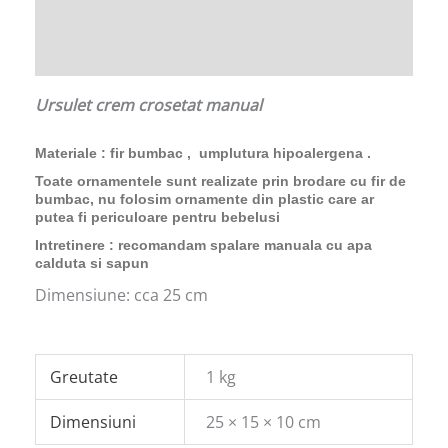
Descriere
Informații suplimentare
Ursulet crem crosetat manual
Materiale : fir bumbac , umplutura hipoalergena .
Toate ornamentele sunt realizate prin brodare cu fir de
bumbac, nu folosim ornamente din plastic care ar
putea fi periculoare pentru bebelusi
Intretinere : recomandam spalare manuala cu apa
calduta si sapun
Dimensiune: cca 25 cm
Greutate
1 kg
Dimensiuni
25 × 15 × 10 cm