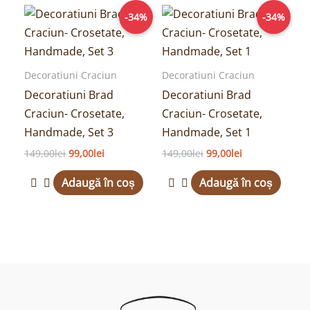
Prețul
Prețul
Prețul
Prețul
-34%
-34%
inițial
curent
inițial
curent
a
este:
a
este:
fost:
99,00lei.
fost:
99,00lei.
149,00lei.
149,00lei.
Decoratiuni Craciun
Decoratiuni Craciun
Decoratiuni Brad
Decoratiuni Brad
Craciun- Crosetate,
Craciun- Crosetate,
Handmade, Set 3
Handmade, Set 1
149,00
lei
99,00
lei
149,00
lei
99,00
lei
Adaugă în coș
Adaugă în coș