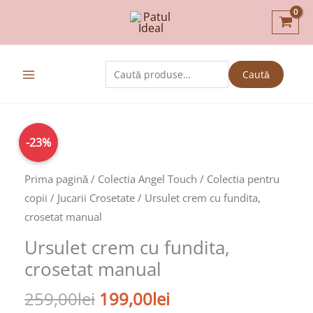
Skip
to
content
Caută
Caută
după:
Prețul
Prețul
Cantitate
-23%
inițial
curent
Ursulet
a
este:
crem
Prima pagină
/
Colectia Angel Touch
/
Colectia pentru
fost:
199,00lei.
cu
copii
/
Jucarii Crosetate
/ Ursulet crem cu fundita,
259,00lei.
fundita,
crosetat manual
crosetat
Ursulet crem cu fundita,
manual
crosetat manual
259,00
lei
199,00
lei