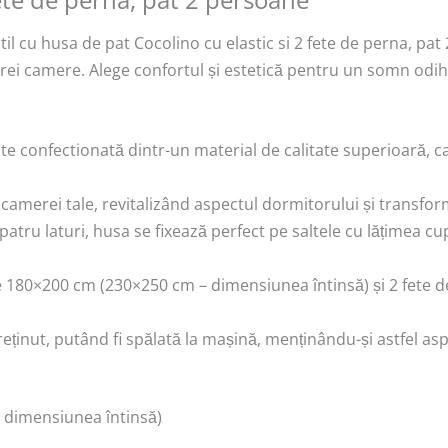
til cu husa de pat Cocolino cu elastic si 2 fete de perna, pa
ărei camere. Alege confortul și estetică pentru un somn odih
te confectionată dintr-un material de calitate superioară, ca
camerei tale, revitalizând aspectul dormitorului și transfor
e patru laturi, husa se fixează perfect pe saltele cu lățimea 
 180×200 cm (230×250 cm – dimensiunea întinsă) și 2 fete 
reținut, putând fi spălată la mașină, menținându-și astfel asp
 dimensiunea întinsă)