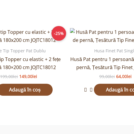
Prețul
Prețul
Prețul
P
-25%
inițial
curent
inițial
c
a
este:
a
e
fost:
149,00lei.
fost:
6
e Tip Topper Pat Dublu
Husa Finet Pat Sing
199,00lei.
99,00lei.
ip Topper cu elastic + 2 fețe
Husă Pat pentru 1 persoană 
ă 180×200 cm JOJTC18012
pernă, Țesătură Tip Finet
199,00
lei
149,00
lei
99,00
lei
64,00
lei
Adaugă în coș
Adaugă în c