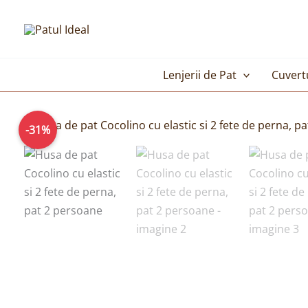
Skip
to
content
Lenjerii de Pat
Cuvert
-31%