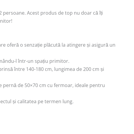
t 2 persoane. Acest produs de top nu doar că îți
nitor!
re oferă o senzație plăcută la atingere și asigură un
mându-l într-un spațiu primitor.
cuprinsă între 140-180 cm, lungimea de 200 cm și
de pernă de 50×70 cm cu fermoar, ideale pentru
ectul și calitatea pe termen lung.