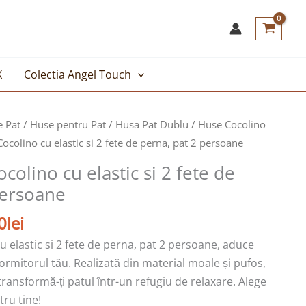
X
Colectia Angel Touch
Prețul
e Pat
/
Huse pentru Pat
/
Husa Pat Dublu
/
Huse Cocolino
curent
ocolino cu elastic si 2 fete de perna, pat 2 persoane
este:
colino cu elastic si 2 fete de
109,00lei.
persoane
lei.
0
lei
 elastic si 2 fete de perna, pat 2 persoane, aduce
dormitorul tău. Realizată din material moale și pufos,
transformă-ți patul într-un refugiu de relaxare. Alege
tru tine!