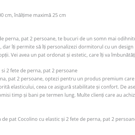
00 cm, înălțime maximă 25 cm
 de perna, pat 2 persoane, te bucuri de un somn mai odihnito
ar îți permite să îți personalizezi dormitorul cu un design el
nopții. Vei avea un pat ordonat și estetic, care îți va îmbunătă
 si 2 fete de perna, pat 2 persoane
erna, pat 2 persoane, optezi pentru un produs premium care 
rită elasticului, ceea ce asigură stabilitate și confort. De
onomisi timp și bani pe termen lung. Multe clienți care au achi
a de pat Cocolino cu elastic și 2 fete de perna, pat 2 persoan