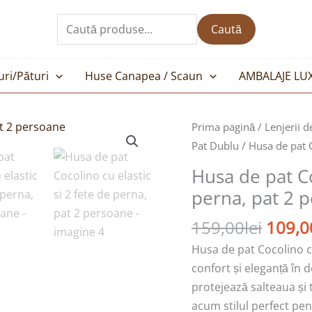
Caută
după:
Caută
uri/Pături
Huse Canapea / Scaun
AMBALAJE LU
Prețul
Cantitate
Prima pagină
/
Lenjerii d
inițial
Husa
Pat Dublu
/ Husa de pat C
a
de
Husa de pat Co
fost:
pat
perna, pat 2 
159,00
Cocolino
cu
159,00
lei
109,0
elastic
Husa de pat Cocolino cu
si
confort și eleganță în 
2
protejează salteaua și 
fete
acum stilul perfect pen