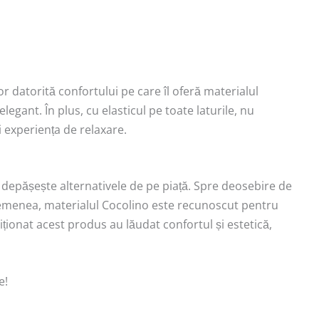
r datorită confortului pe care îl oferă materialul
egant. În plus, cu elasticul pe toate laturile, nu
ți experiența de relaxare.
depășește alternativele de pe piață. Spre deosebire de
 asemenea, materialul Cocolino este recunoscut pentru
ziționat acest produs au lăudat confortul și estetică,
e!