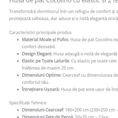
Transformă-ți dormitorul într-un refugiu de confort și s
protejează salteaua, dar aduce și o notă elegantă oric
Caracteristici principale produs
Material Moale și Pufos
: Husa de pat Cocolino es
confort deosebit.
Design Elegant
: Husa adaugă o notă de eleganță 
Elastic pe Toate Laturile
: Cu elastic pe toate cel
înălțimea de maxim 25 cm.
Dimensiuni Optime
: Cearceaf cu dimensiunea de
confortul tău.
Întreținere Ușoară
: Husa de pat este ușor de înt
Specificații Tehnice
Dimensiuni Cearceaf
: 180×200 cm (230×250 cm –
Dimensiuni Fete de Pernă
: 50×70 cm – 2 buc.