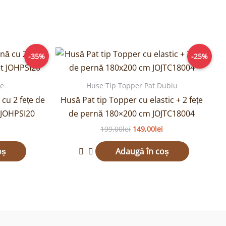
rețul
Prețul
Prețul
-35%
-25%
urent
inițial
curent
ste:
a
este:
4,00lei.
fost:
149,00lei.
le
Huse Tip Topper Pat Dublu
199,00lei.
cu 2 fețe de
Husă Pat tip Topper cu elastic + 2 fețe
 JOHPSI20
de pernă 180×200 cm JOJTC18004
199,00
lei
149,00
lei
oș
Adaugă în coș