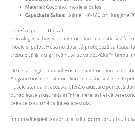
Material
: Cocolino, moale și pufos
Capacitate Saltea
: Lățime 140-180 cm, lungime 2
Beneficii pentru Utilizator
Prin alegerea husei de pat Cocolino cu elastic și 2 fete
moale și pufos. Husa nu doar că protejează salteaua ta, d
trebuie să îți faci griji că husa se va dezvălui în timpul 
De ce să alegi produsul Husa de pat Cocolino cu elastic
Alegând husa de pat Cocolino cu elastic si 2 fete de p
husele standard, aceasta oferă o ajustare perfectă dato
durabilitate și ușurința în întreținere, astfel că vei ec
ceea ce confirmă calitatea acestuia.
Îmbunătățește-ți confortul și stilul dormitorului cu hus