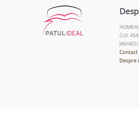
Desp
HOME4U
CUI: 45
J40/407
Contact
Despre 