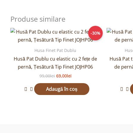
Produse similare
Prețul
Prețul
-30%
inițial
curent
a
este:
fost:
69,00lei.
Husa Finet Pat Dublu
Hus
99,00lei.
Husă Pat Dublu cu elastic cu 2 fețe de
Husă Pat t
pernă, Țesătură Tip Finet JOJHP06
de pern
99,00
lei
69,00
lei
Adaugă în coș