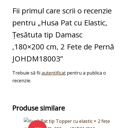
Fii primul care scrii o recenzie
pentru „Husa Pat cu Elastic,
Țesătuta tip Damasc
,180×200 cm, 2 Fete de Pernă
JOHDM18003”
Trebuie să fii
autentificat
pentru a publica o
recenzie.
Produse similare
Prețul
Prețul