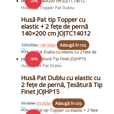
inițial
curent
-25%
a
este:
Huse Tip Topper Pat Dublu
fost:
149,00lei.
Husă Pat tip Topper cu
199,00lei.
elastic + 2 fețe de pernă
140×200 cm JOJTC14012
199,00
lei
149,00
lei
Adaugă în coș
Prețul
Prețul
inițial
curent
-30%
a
este:
Husa Finet Pat Dublu
fost:
69,00lei.
Husă Pat Dublu cu elastic cu
99,00lei.
2 fețe de pernă, Țesătură Tip
Finet JOJHP15
99,00
lei
69,00
lei
Adaugă în coș
Prețul
Prețul