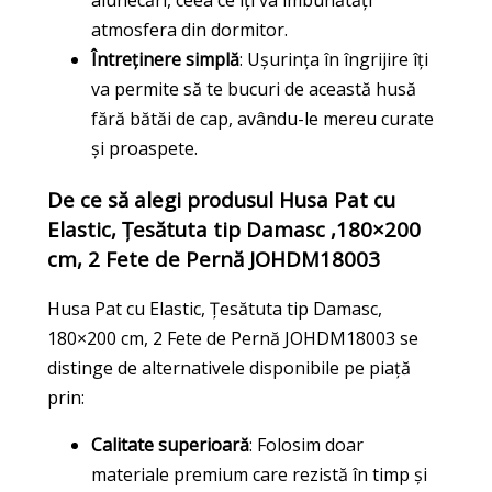
alunecări, ceea ce îți va îmbunătăți
atmosfera din dormitor.
Întreținere simplă
: Ușurința în îngrijire îți
va permite să te bucuri de această husă
fără bătăi de cap, avându-le mereu curate
și proaspete.
De ce să alegi produsul Husa Pat cu
Elastic, Țesătuta tip Damasc ,180×200
cm, 2 Fete de Pernă JOHDM18003
Husa Pat cu Elastic, Țesătuta tip Damasc,
180×200 cm, 2 Fete de Pernă JOHDM18003 se
distinge de alternativele disponibile pe piață
prin:
Calitate superioară
: Folosim doar
materiale premium care rezistă în timp și