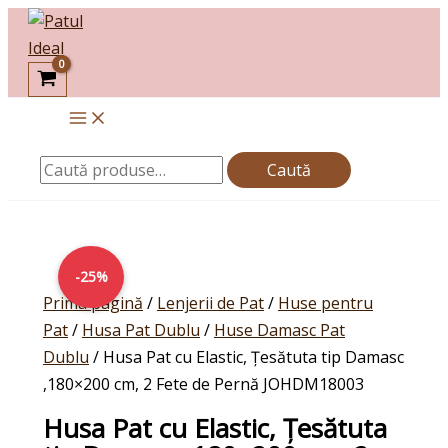
Skip
Caută
to
după:
content
Caută
Prețul
Cantitate
Prețul
inițial
Husa
curent
-25%
a
Pat
este:
Prima pagină
/
Lenjerii de Pat
/
Huse pentru
fost:
cu
74,00lei.
Pat
/
Husa Pat Dublu
/
Huse Damasc Pat
99,00lei.
Elastic,
Dublu
/ Husa Pat cu Elastic, Țesătuta tip Damasc
Țesătuta
,180×200 cm, 2 Fete de Pernă JOHDM18003
tip
Husa Pat cu Elastic, Țesătuta
Damasc