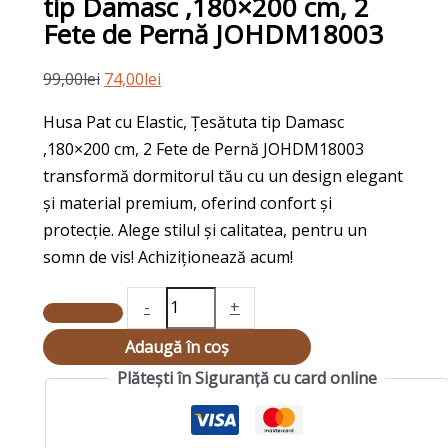
tip Damasc ,180×200 cm, 2
,180x200
Fete de Pernă JOHDM18003
cm,
2
99,00
lei
74,00
lei
Fete
Husa Pat cu Elastic, Țesătuta tip Damasc
de
,180×200 cm, 2 Fete de Pernă JOHDM18003
Pernă
transformă dormitorul tău cu un design elegant
JOHDM18003
și material premium, oferind confort și
protecție. Alege stilul și calitatea, pentru un
somn de vis! Achiziționează acum!
-
+
Adaugă în coș
Plătești în Siguranță cu card online