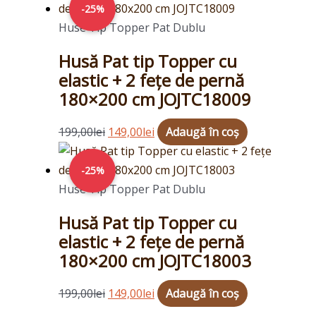
inițial
curent
-25%
a
este:
Huse Tip Topper Pat Dublu
fost:
149,00lei.
Husă Pat tip Topper cu
199,00lei.
elastic + 2 fețe de pernă
180×200 cm JOJTC18009
199,00
lei
149,00
lei
Adaugă în coș
Prețul
Prețul
inițial
curent
-25%
a
este:
Huse Tip Topper Pat Dublu
fost:
149,00lei.
Husă Pat tip Topper cu
199,00lei.
elastic + 2 fețe de pernă
180×200 cm JOJTC18003
199,00
lei
149,00
lei
Adaugă în coș