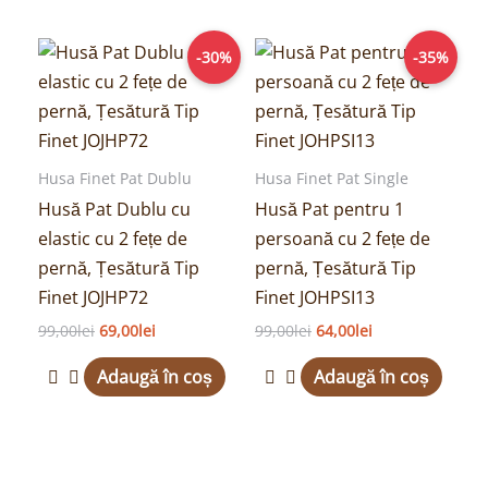
Prețul
Prețul
Prețul
Prețul
-30%
-35%
inițial
curent
inițial
curent
a
este:
a
este:
fost:
69,00lei.
fost:
64,00lei.
99,00lei.
99,00lei.
Husa Finet Pat Dublu
Husa Finet Pat Single
Husă Pat Dublu cu
Husă Pat pentru 1
elastic cu 2 fețe de
persoană cu 2 fețe de
pernă, Țesătură Tip
pernă, Țesătură Tip
Finet JOJHP72
Finet JOHPSI13
99,00
lei
69,00
lei
99,00
lei
64,00
lei
Adaugă în coș
Adaugă în coș