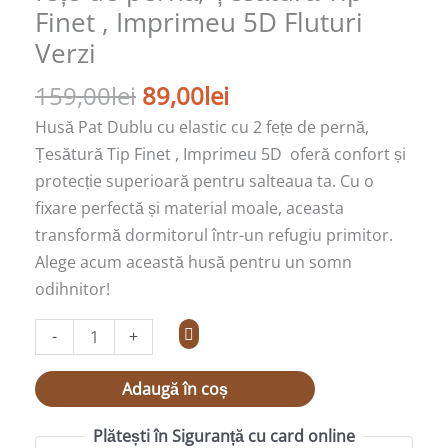
Finet , Imprimeu 5D Fluturi
pernă,
Țesătură
Verzi
Tip
159,00
lei
89,00
lei
Finet
,
Husă Pat Dublu cu elastic cu 2 fețe de pernă,
Imprimeu
Țesătură Tip Finet , Imprimeu 5D oferă confort și
5D
protecție superioară pentru salteaua ta. Cu o
Fluturi
fixare perfectă și material moale, aceasta
Verzi
transformă dormitorul într-un refugiu primitor.
Alege acum această husă pentru un somn
odihnitor!
-
+
Adaugă în coș
Plătești în Siguranță cu card online