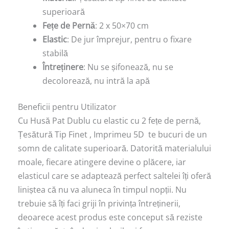
superioară
Fețe de Pernă
: 2 x 50×70 cm
Elastic
: De jur împrejur, pentru o fixare
stabilă
Întreținere
: Nu se șifonează, nu se
decolorează, nu intră la apă
Beneficii pentru Utilizator
Cu Husă Pat Dublu cu elastic cu 2 fețe de pernă,
Țesătură Tip Finet , Imprimeu 5D te bucuri de un
somn de calitate superioară. Datorită materialului
moale, fiecare atingere devine o plăcere, iar
elasticul care se adaptează perfect saltelei îți oferă
liniștea că nu va aluneca în timpul nopții. Nu
trebuie să îți faci griji în privința întreținerii,
deoarece acest produs este conceput să reziste