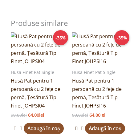
Produse similare
Prețul
Prețul
Prețul
Prețul
-35%
-35%
inițial
curent
inițial
curent
a
este:
a
este:
fost:
64,00lei.
fost:
64,00lei.
99,00lei.
99,00lei.
Husa Finet Pat Single
Husa Finet Pat Single
Husă Pat pentru 1
Husă Pat pentru 1
persoană cu 2 fețe de
persoană cu 2 fețe de
pernă, Țesătură Tip
pernă, Țesătură Tip
Finet JOHPSI04
Finet JOHPSI16
99,00
lei
64,00
lei
99,00
lei
64,00
lei
Adaugă în coș
Adaugă în coș