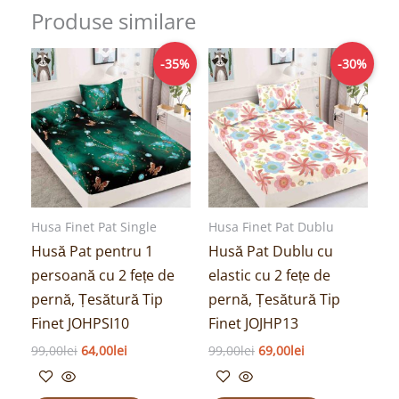
Produse similare
Prețul
Prețul
Prețul
Prețul
-35%
-30%
inițial
curent
inițial
curent
a
este:
a
este:
fost:
64,00lei.
fost:
69,00lei.
99,00lei.
99,00lei.
Husa Finet Pat Single
Husa Finet Pat Dublu
Husă Pat pentru 1
Husă Pat Dublu cu
persoană cu 2 fețe de
elastic cu 2 fețe de
pernă, Țesătură Tip
pernă, Țesătură Tip
Finet JOHPSI10
Finet JOJHP13
99,00
lei
64,00
lei
99,00
lei
69,00
lei