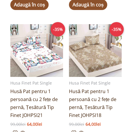
Adaugă în coș
Adaugă în coș
Prețul
Prețul
Prețul
Prețul
-35%
-35%
inițial
curent
inițial
curent
a
este:
a
este:
fost:
64,00lei.
fost:
64,00lei.
99,00lei.
99,00lei.
Husa Finet Pat Single
Husa Finet Pat Single
Husă Pat pentru 1
Husă Pat pentru 1
persoană cu 2 fețe de
persoană cu 2 fețe de
pernă, Țesătură Tip
pernă, Țesătură Tip
Finet JOHPSI21
Finet JOHPSI18
99,00
lei
64,00
lei
99,00
lei
64,00
lei