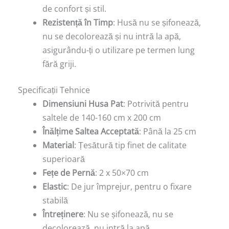
de confort și stil.
Rezistență în Timp
: Husă nu se șifonează,
nu se decolorează și nu intră la apă,
asigurându-ți o utilizare pe termen lung
fără griji.
Specificații Tehnice
Dimensiuni Husa Pat
: Potrivită pentru
saltele de 140-160 cm x 200 cm
Înălțime Saltea Acceptată
: Până la 25 cm
Material
: Țesătură tip finet de calitate
superioară
Fețe de Pernă
: 2 x 50×70 cm
Elastic
: De jur împrejur, pentru o fixare
stabilă
Întreținere
: Nu se șifonează, nu se
decolorează, nu intră la apă