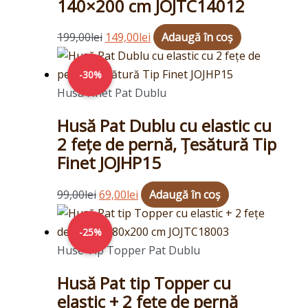
140×200 cm JOJTC14012
199,00
lei
149,00
lei
Adaugă în coș
Prețul
Prețul
inițial
curent
-30%
a
este:
Husa Finet Pat Dublu
fost:
69,00lei.
Husă Pat Dublu cu elastic cu
99,00lei.
2 fețe de pernă, Țesătură Tip
Finet JOJHP15
99,00
lei
69,00
lei
Adaugă în coș
Prețul
Prețul
inițial
curent
-25%
a
este:
Huse Tip Topper Pat Dublu
fost:
149,00lei.
Husă Pat tip Topper cu
199,00lei.
elastic + 2 fețe de pernă