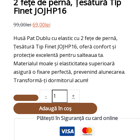
2 fețe de pernă, Țesătură Tip
fețe
Finet JOJHP16
de
pernă,
99,00
lei
69,00
lei
Țesătură
Husă Pat Dublu cu elastic cu 2 fețe de pernă,
Tip
Țesătură Tip Finet JOJHP16, oferă confort și
Finet
protecție excelentă pentru salteaua ta.
JOJHP16
Materialul moale și elasticitatea superioară
asigură o fixare perfectă, prevenind alunecarea.
Transformă-ți dormitorul acum!
-
+
Adaugă în coș
Plătești în Siguranță cu card online