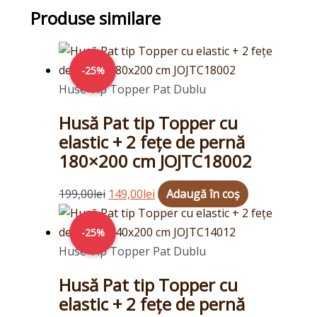
Produse similare
Prețul
Prețul
inițial
curent
-25%
a
este:
Huse Tip Topper Pat Dublu
fost:
149,00lei.
Husă Pat tip Topper cu
199,00lei.
elastic + 2 fețe de pernă
180×200 cm JOJTC18002
199,00
lei
149,00
lei
Adaugă în coș
Prețul
Prețul
inițial
curent
-25%
a
este:
Huse Tip Topper Pat Dublu
fost:
149,00lei.
Husă Pat tip Topper cu
199,00lei.
elastic + 2 fețe de pernă