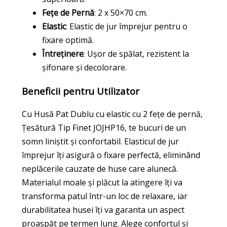
Fețe de Pernă
: 2 x 50×70 cm.
Elastic
: Elastic de jur împrejur pentru o
fixare optimă.
Întreținere
: Ușor de spălat, rezistent la
șifonare și decolorare.
Beneficii pentru Utilizator
Cu Husă Pat Dublu cu elastic cu 2 fețe de pernă,
Țesătură Tip Finet JOJHP16, te bucuri de un
somn liniștit și confortabil. Elasticul de jur
împrejur îți asigură o fixare perfectă, eliminând
neplăcerile cauzate de huse care alunecă.
Materialul moale și plăcut la atingere îți va
transforma patul într-un loc de relaxare, iar
durabilitatea husei îți va garanta un aspect
proaspăt pe termen lung. Alege confortul și