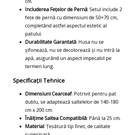
cm.
Includerea Fețelor de Pernă
: Setul include 2
fețe de pernă cu dimensiuni de 50×70 cm,
completând astfel aspectul estetic al
patului.
Durabilitate Garantată
: Husa nu se
șifonează, nu se decolorează și nu intră la
apă, asigurând un aspect impecabil pe
termen lung.
Specificații Tehnice
Dimensiuni Cearceaf
: Potrivit pentru pat
dublu, se adaptează saltelelor de 140-180
cm x 200 cm.
Înălțime Saltea Compatibilă
: Până la 25 cm.
Material
: Țesătură tip finet, de calitate
superioară.