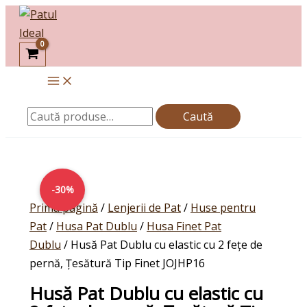
Skip
Caută
to
după:
content
Caută
Prețul
Cantitate
Prețul
inițial
Husă
curent
-30%
a
Pat
este:
Prima pagină
/
Lenjerii de Pat
/
Huse pentru
fost:
Dublu
69,00lei.
Pat
/
Husa Pat Dublu
/
Husa Finet Pat
99,00lei.
cu
Dublu
/ Husă Pat Dublu cu elastic cu 2 fețe de
elastic
pernă, Țesătură Tip Finet JOJHP16
cu
Husă Pat Dublu cu elastic cu
2