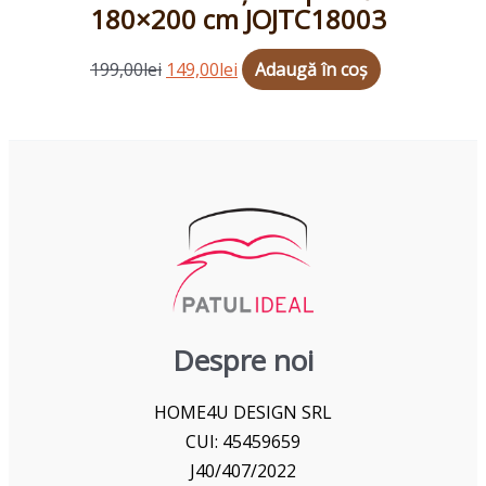
180×200 cm JOJTC18003
199,00
lei
149,00
lei
Adaugă în coș
Despre noi
HOME4U DESIGN SRL
CUI: 45459659
J40/407/2022