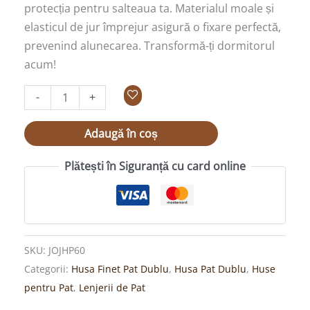
protecția pentru salteaua ta. Materialul moale și
elasticul de jur împrejur asigură o fixare perfectă,
prevenind alunecarea. Transformă-ți dormitorul
acum!
-
+
Adaugă în coș
Plătești în Siguranță cu card online
SKU:
JOJHP60
Categorii:
Husa Finet Pat Dublu
,
Husa Pat Dublu
,
Huse
pentru Pat
,
Lenjerii de Pat