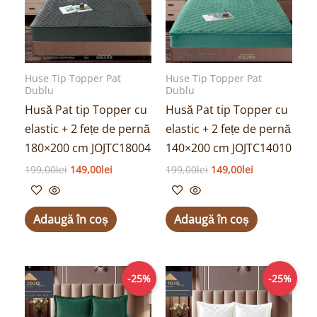
Huse Tip Topper Pat
Huse Tip Topper Pat
Dublu
Dublu
Husă Pat tip Topper cu
Husă Pat tip Topper cu
elastic + 2 fețe de pernă
elastic + 2 fețe de pernă
180×200 cm JOJTC18004
140×200 cm JOJTC14010
199,00
lei
149,00
lei
199,00
lei
149,00
lei
Adaugă în coș
Adaugă în coș
Prețul
Prețul
Prețul
Prețul
-25%
-25%
inițial
curent
inițial
curent
a
este:
a
este:
fost:
149,00lei.
fost:
149,00lei.