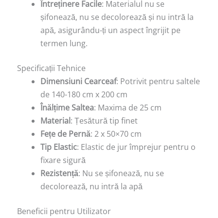
Întreținere Facile
: Materialul nu se
șifonează, nu se decolorează și nu intră la
apă, asigurându-ți un aspect îngrijit pe
termen lung.
Specificații Tehnice
Dimensiuni Cearceaf
: Potrivit pentru saltele
de 140-180 cm x 200 cm
Înălțime Saltea
: Maxima de 25 cm
Material
: Țesătură tip finet
Fețe de Pernă
: 2 x 50×70 cm
Tip Elastic
: Elastic de jur împrejur pentru o
fixare sigură
Rezistență
: Nu se șifonează, nu se
decolorează, nu intră la apă
Beneficii pentru Utilizator