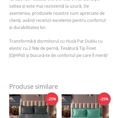
saltea și este mai rezistentă la uzură. De
asemenea, produsele noastre sunt apreciate de
clienți, având recenzii excelente pentru confortul
și durabilitatea lor.
Transformă-ți dormitorul cu Husă Pat Dublu cu
elastic cu 2 fețe de pernă, Țesătură Tip Finet
JOJHP60 și bucură-te de confortul pe care îl meriți!
Produse similare
Prețul
Prețul
Prețul
Prețul
-25%
-25%
inițial
curent
inițial
curent
a
este:
a
este:
fost:
149,00lei.
fost:
149,00lei.
199,00lei.
199,00lei.