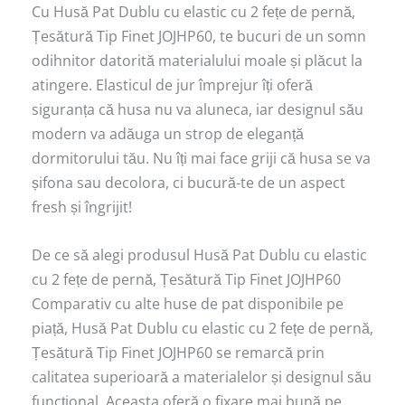
Cu Husă Pat Dublu cu elastic cu 2 fețe de pernă,
Țesătură Tip Finet JOJHP60, te bucuri de un somn
odihnitor datorită materialului moale și plăcut la
atingere. Elasticul de jur împrejur îți oferă
siguranța că husa nu va aluneca, iar designul său
modern va adăuga un strop de eleganță
dormitorului tău. Nu îți mai face griji că husa se va
șifona sau decolora, ci bucură-te de un aspect
fresh și îngrijit!
De ce să alegi produsul Husă Pat Dublu cu elastic
cu 2 fețe de pernă, Țesătură Tip Finet JOJHP60
Comparativ cu alte huse de pat disponibile pe
piață, Husă Pat Dublu cu elastic cu 2 fețe de pernă,
Țesătură Tip Finet JOJHP60 se remarcă prin
calitatea superioară a materialelor și designul său
funcțional. Aceasta oferă o fixare mai bună pe