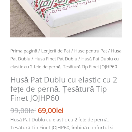
de
pernă,
Țesătură
Tip
Finet
JOJHP60
Prima pagină
/
Lenjerii de Pat
/
Huse pentru Pat
/
Husa
Pat Dublu
/
Husa Finet Pat Dublu
/ Husă Pat Dublu cu
elastic cu 2 fețe de pernă, Țesătură Tip Finet JOJHP60
Husă Pat Dublu cu elastic cu 2
fețe de pernă, Țesătură Tip
Finet JOJHP60
99,00
lei
69,00
lei
Husă Pat Dublu cu elastic cu 2 fețe de pernă,
Țesătură Tip Finet JOJHP60, îmbină confortul și