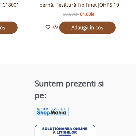
JTC18001
pernă, Țesătură Tip Finet JOHPSI19
99,00
lei
64,00
lei
coș
Adaugă în coș
Suntem prezenti si
pe: