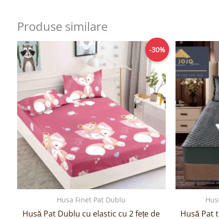
Produse similare
Prețul
Prețul
-30%
inițial
curent
a
este:
fost:
69,00lei.
99,00lei.
Husa Finet Pat Dublu
Hus
Husă Pat Dublu cu elastic cu 2 fețe de
Husă Pat t