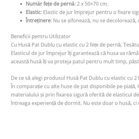
Număr fețe de pernă
: 2 x 50×70 cm.
Elastic
: Elastic de jur împrejur pentru o fixare sig
Întreținere
: Nu se șifonează, nu se decolorează, r
Beneficii pentru Utilizator
Cu Husă Pat Dublu cu elastic cu 2 fețe de pernă, Țesătu
Elasticul de jur împrejur îți garantează că husa va rămâne
această husă îți va proteja patul pentru mult timp, păs
De ce să alegi produsul Husă Pat Dublu cu elastic cu 2 
În comparație cu alte huse de pat disponibile pe piață, 
materialului și prin fixarea sigură oferită de elasticul d
întreaga experiență de dormit. Nu este doar o husă, ci 