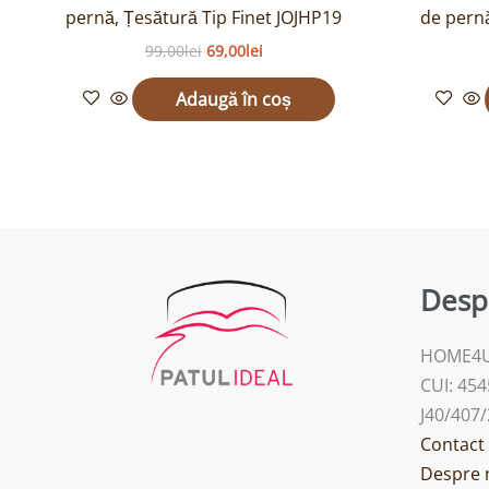
pernă, Țesătură Tip Finet JOJHP19
de pern
99,00
lei
69,00
lei
Adaugă în coș
Desp
HOME4U
CUI: 45
J40/407
Contact
Despre 