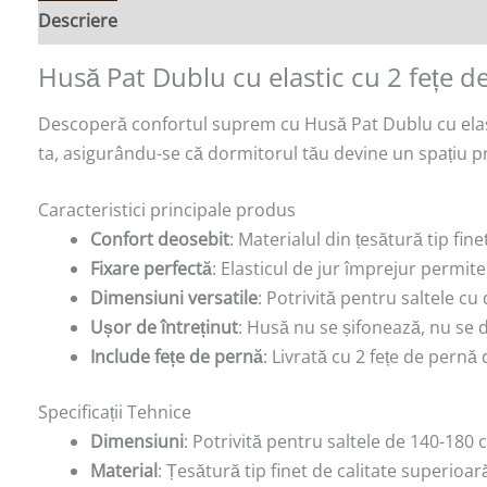
Descriere
Recenzii (0)
Husă Pat Dublu cu elastic cu 2 fețe d
Descoperă confortul suprem cu Husă Pat Dublu cu elasti
ta, asigurându-se că dormitorul tău devine un spațiu pr
Caracteristici principale produs
Confort deosebit
: Materialul din țesătură tip fi
Fixare perfectă
: Elasticul de jur împrejur permit
Dimensiuni versatile
: Potrivită pentru saltele c
Ușor de întreținut
: Husă nu se șifonează, nu se 
Include fețe de pernă
: Livrată cu 2 fețe de pern
Specificații Tehnice
Dimensiuni
: Potrivită pentru saltele de 140-180
Material
: Țesătură tip finet de calitate superioar