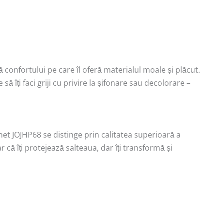
confortului pe care îl oferă materialul moale și plăcut.
ă îți faci griji cu privire la șifonare sau decolorare –
net JOJHP68 se distinge prin calitatea superioară a
r că îți protejează salteaua, dar îți transformă și