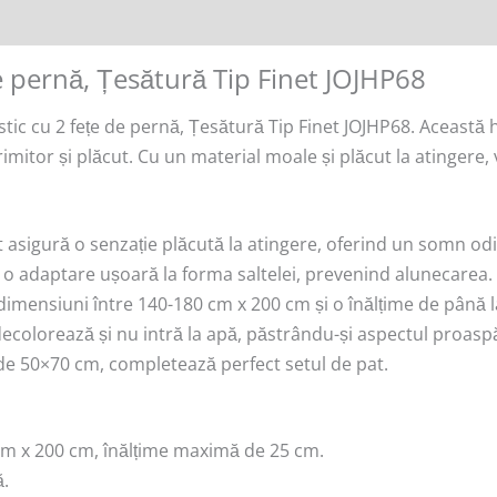
e pernă, Țesătură Tip Finet JOJHP68
c cu 2 fețe de pernă, Țesătură Tip Finet JOJHP68. Această h
imitor și plăcut. Cu un material moale și plăcut la atingere,
net asigură o senzație plăcută la atingere, oferind un somn od
e o adaptare ușoară la forma saltelei, prevenind alunecarea.
u dimensiuni între 140-180 cm x 200 cm și o înălțime de până 
decolorează și nu intră la apă, păstrându-și aspectul proaspă
ă de 50×70 cm, completează perfect setul de pat.
 cm x 200 cm, înălțime maximă de 25 cm.
ă.