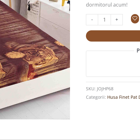
de
dormitorul acum!
pernă,
Țesătură
-
+
Tip
Finet
JOJHP68
P
SKU:
JOJHP68
Categorii:
Husa Finet Pat