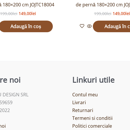
ă 180×200 cm JOJTC18004
de pernă 180×200 cm JO
199,00
lei
149,00
lei
199,00
lei
149,00
lei
Adaugă în coș
Adaugă în 
re noi
Linkuri utile
 DESIGN SRL
Contul meu
459659
Livrari
/2022
Returnari
Termeni si conditii
noi
Politici comerciale