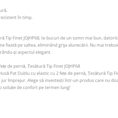
ură.
ezistent în timp.
ră Tip Finet JOJHP68, te bucuri de un somn mai bun, datorită 
 fixată pe saltea, eliminând grija alunecării. Nu mai trebuie s
trându-și aspectul elegant.
fețe de pernă, Țesătură Tip Finet JOJHP68
Husă Pat Dublu cu elastic cu 2 fețe de pernă, Țesătură Tip Fi
e jur împrejur. Alege să investești într-un produs care nu doa
o soluție de confort pe termen lung!