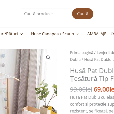
Caută
după:
Caută
uri/Pături
Huse Canapea / Scaun
AMBALAJE LU
Prețul
Cantitate
Prima pagină
/
Lenjerii d
inițial
Husă
Dublu
/ Husă Pat Dublu cu
a
Pat
Husă Pat Dublu
fost:
Dublu
Țesătură Tip 
99,00le
cu
elastic
99,00
lei
69,00
le
cu
Husă Pat Dublu cu elast
2
confort și protecție sup
fețe
rezistent, se fixează pe