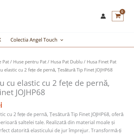
X
Colectia Angel Touch
Prețul
e Pat
/
Huse pentru Pat
/
Husa Pat Dublu
/
Husa Finet Pat
curent
 elastic cu 2 fețe de pernă, Țesătură Tip Finet JOJHP68
este:
 cu elastic cu 2 fețe de pernă,
69,00lei.
Finet JOJHP68
i.
i
ic cu 2 fețe de pernă, Țesătură Tip Finet JOJHP68, oferă
erioară saltelei tale. Realizată din material moale și
rfect datorită elasticului de jur împrejur. Transformă-ți