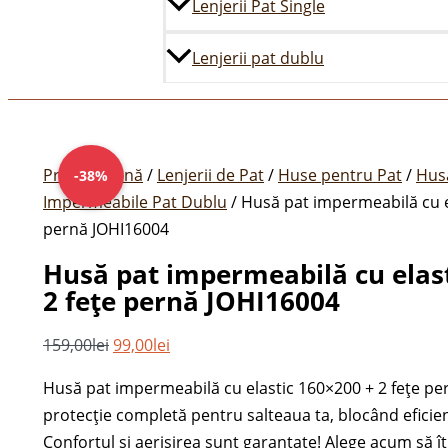
Lenjerii Pat Single
Lenjerii pat dublu
Prețul
Prețul
inițial
curent
Prima pagină
/
Lenjerii de Pat
/
Huse pentru Pat
/
Hus
-38%
a
este:
Impermeabile Pat Dublu
/ Husă pat impermeabilă cu e
fost:
99,00lei.
pernă JOHI16004
159,00lei.
Husă pat impermeabilă cu elast
2 fețe pernă JOHI16004
159,00
lei
99,00
lei
Husă pat impermeabilă cu elastic 160×200 + 2 fețe pe
protecție completă pentru salteaua ta, blocând eficient
Confortul și aerisirea sunt garantate! Alege acum să îț