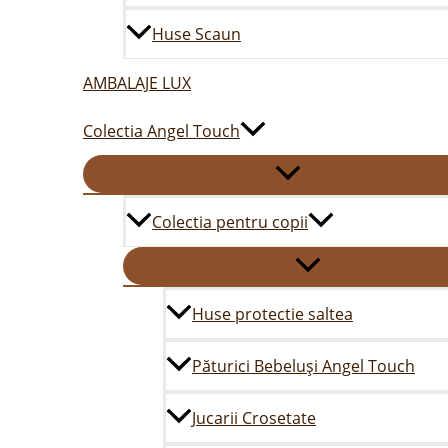
Huse Scaun
AMBALAJE LUX
Colectia Angel Touch
Colectia pentru copii
Huse protectie saltea
Păturici Bebeluși Angel Touch
Jucarii Crosetate