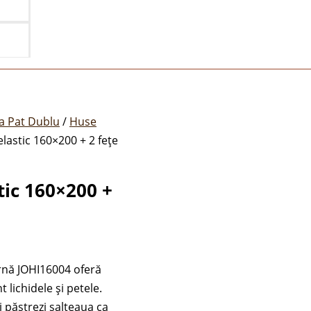
a Pat Dublu
/
Huse
lastic 160×200 + 2 fețe
ic 160×200 +
rnă JOHI16004 oferă
 lichidele și petele.
i păstrezi salteaua ca