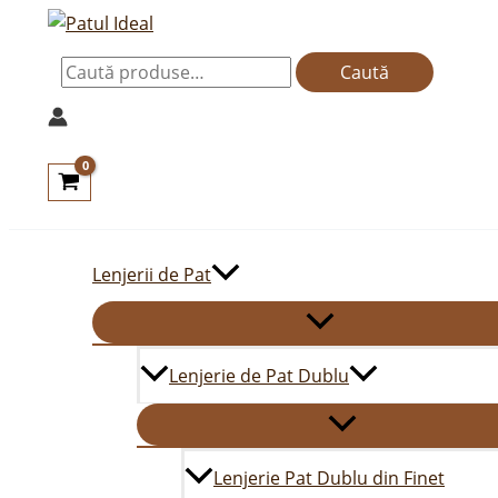
Skip
Caută
to
după:
Caută
content
Lenjerii de Pat
Lenjerie de Pat Dublu
Lenjerie Pat Dublu din Finet