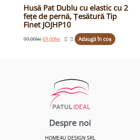
fost:
69,00lei.
Husă Pat Dublu cu elastic cu 2
99,00lei.
fețe de pernă, Țesătură Tip
Finet JOJHP10
99,00
lei
69,00
lei
Adaugă în coș
Despre noi
HOME4U DESIGN SRL