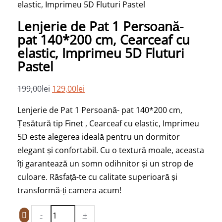
cm,
elastic, Imprimeu 5D Fluturi Pastel
Cearceaf
Lenjerie de Pat 1 Persoană-
cu
pat 140*200 cm, Cearceaf cu
elastic,
elastic, Imprimeu 5D Fluturi
Imprimeu
Pastel
5D
Fluturi
199,00
lei
129,00
lei
Pastel
Lenjerie de Pat 1 Persoană- pat 140*200 cm,
Țesătură tip Finet , Cearceaf cu elastic, Imprimeu
5D este alegerea ideală pentru un dormitor
elegant și confortabil. Cu o textură moale, aceasta
îți garantează un somn odihnitor și un strop de
culoare. Răsfață-te cu calitate superioară și
transformă-ți camera acum!
-
+