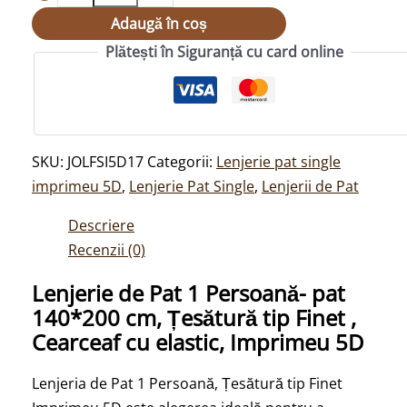
Adaugă în coș
Plătești în Siguranță cu card online
SKU:
JOLFSI5D17
Categorii:
Lenjerie pat single
imprimeu 5D
,
Lenjerie Pat Single
,
Lenjerii de Pat
Descriere
Recenzii (0)
Lenjerie de Pat 1 Persoană- pat
140*200 cm, Țesătură tip Finet ,
Cearceaf cu elastic, Imprimeu 5D
Lenjeria de Pat 1 Persoană, Țesătură tip Finet