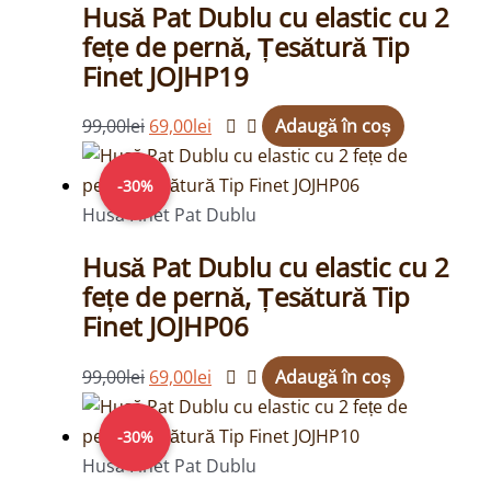
Husă Pat Dublu cu elastic cu 2
99,00lei.
fețe de pernă, Țesătură Tip
Finet JOJHP19
99,00
lei
69,00
lei
Adaugă în coș
Prețul
Prețul
inițial
curent
-30%
a
este:
Husa Finet Pat Dublu
fost:
69,00lei.
Husă Pat Dublu cu elastic cu 2
99,00lei.
fețe de pernă, Țesătură Tip
Finet JOJHP06
99,00
lei
69,00
lei
Adaugă în coș
Prețul
Prețul
inițial
curent
-30%
a
este:
Husa Finet Pat Dublu