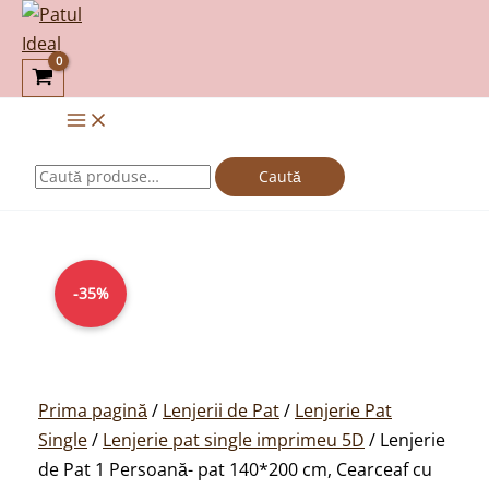
Skip
Caută
to
după:
content
Caută
Cantitate
Prețul
Prețul
Lenjerie
inițial
curent
-35%
de
a
este:
Pat
fost:
129,00lei.
1
199,00lei.
Persoană-
Prima pagină
/
Lenjerii de Pat
/
Lenjerie Pat
pat
Single
/
Lenjerie pat single imprimeu 5D
/ Lenjerie
140*200
de Pat 1 Persoană- pat 140*200 cm, Cearceaf cu