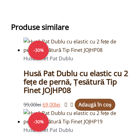
Produse similare
Prețul
Prețul
inițial
curent
-30%
a
este:
Husa Finet Pat Dublu
fost:
69,00lei.
Husă Pat Dublu cu elastic cu 2
99,00lei.
fețe de pernă, Țesătură Tip
Finet JOJHP08
99,00
lei
69,00
lei
Adaugă în coș
Prețul
Prețul
inițial
curent
-30%
a
este:
Husa Finet Pat Dublu
fost:
69,00lei.