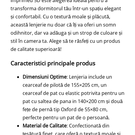
Imprimeu 5D este alegerea ideală pentru a
transforma dormitorul tău într-un spațiu elegant
și confortabil. Cu o textură moale și plăcută,
această lenjerie nu doar că îți va oferi un somn
odihnitor, dar va adăuga și un strop de culoare și
stil în camera ta. Alege să te răsfeți cu un produs
de calitate superioară!
Caracteristici principale produs
Dimensiuni Optime
: Lenjeria include un
cearceaf de pilotă de 155×205 cm, un
cearceaf de pat cu elastic potrivita pentru un
pat cu saltea de pana in 140×200 cm și două
fețe de pernă tip Oxford de 55×80 cm,
perfecte pentru un pat de o persoană.
Material de Calitate
: Confectionată din
țesătură finet, care oferă o textură moale și