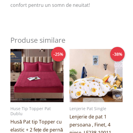
confort pentru un somn de neuitat!
Produse similare
Prețul
Prețul
Prețul
Prețul
-25%
-38%
inițial
curent
inițial
curent
a
este:
a
este:
fost:
149,00lei.
fost:
99,00lei.
199,00lei.
159,00lei.
Huse Tip Topper Pat
Lenjerie Pat Single
Dublu
Lenjerie de pat 1
Husă Pat tip Topper cu
persoana , Finet, 4
elastic + 2 fețe de pernă
piese, LF238-10011