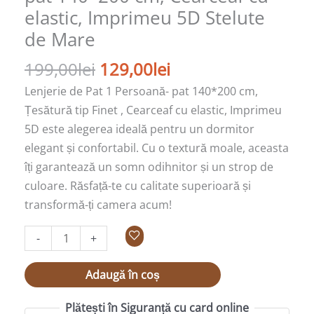
elastic, Imprimeu 5D Stelute
de Mare
199,00
lei
129,00
lei
Lenjerie de Pat 1 Persoană- pat 140*200 cm,
Țesătură tip Finet , Cearceaf cu elastic, Imprimeu
5D este alegerea ideală pentru un dormitor
elegant și confortabil. Cu o textură moale, aceasta
îți garantează un somn odihnitor și un strop de
culoare. Răsfață-te cu calitate superioară și
transformă-ți camera acum!
-
+
Adaugă în coș
Plătești în Siguranță cu card online