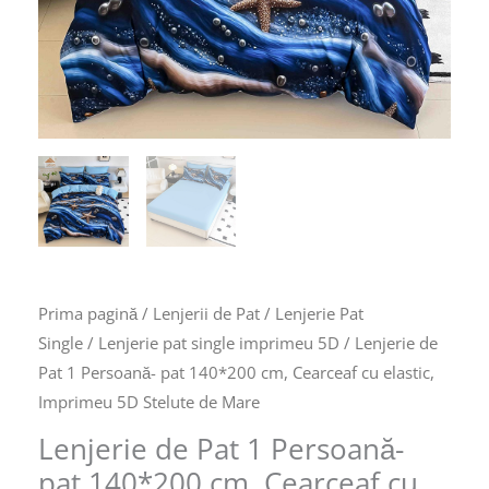
Cearceaf
cu
elastic,
Imprimeu
5D
Stelute
de
Mare
Prima pagină
/
Lenjerii de Pat
/
Lenjerie Pat
Single
/
Lenjerie pat single imprimeu 5D
/ Lenjerie de
Pat 1 Persoană- pat 140*200 cm, Cearceaf cu elastic,
Imprimeu 5D Stelute de Mare
Lenjerie de Pat 1 Persoană-
pat 140*200 cm, Cearceaf cu