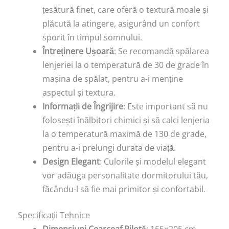
țesătură finet, care oferă o textură moale și
plăcută la atingere, asigurând un confort
sporit în timpul somnului.
Întreținere Ușoară
: Se recomandă spălarea
lenjeriei la o temperatură de 30 de grade în
mașina de spălat, pentru a-i menține
aspectul și textura.
Informații de Îngrijire
: Este important să nu
folosești înălbitori chimici și să calci lenjeria
la o temperatură maximă de 130 de grade,
pentru a-i prelungi durata de viață.
Design Elegant
: Culorile și modelul elegant
vor adăuga personalitate dormitorului tău,
făcându-l să fie mai primitor și confortabil.
Specificații Tehnice
Dimensiuni Cearceaf Pilotă
: 155×205 cm