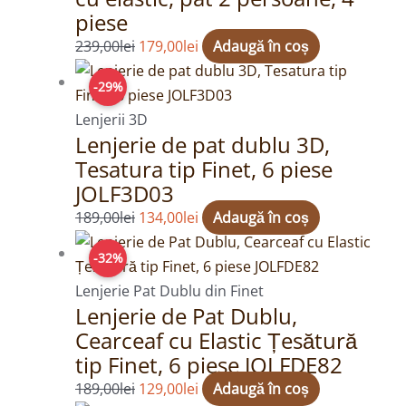
piese
239,00
lei
179,00
lei
Adaugă în coș
Prețul
Prețul
-29%
inițial
curent
a
este:
Lenjerii 3D
Lenjerie de pat dublu 3D,
fost:
134,00lei.
Tesatura tip Finet, 6 piese
189,00lei.
JOLF3D03
189,00
lei
134,00
lei
Adaugă în coș
Prețul
Prețul
-32%
inițial
curent
a
este:
Lenjerie Pat Dublu din Finet
Lenjerie de Pat Dublu,
fost:
129,00lei.
Cearceaf cu Elastic Țesătură
189,00lei.
tip Finet, 6 piese JOLFDE82
189,00
lei
129,00
lei
Adaugă în coș