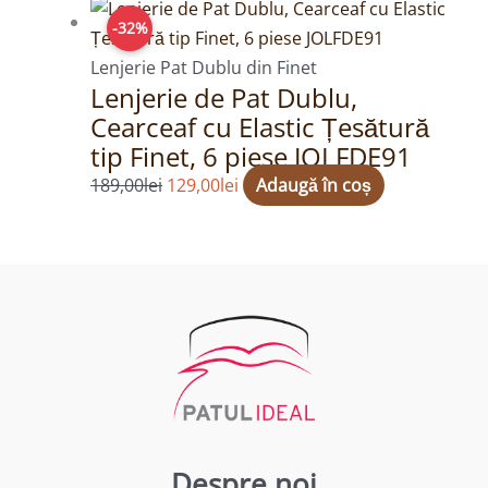
Prețul
Prețul
-32%
inițial
curent
a
este:
Lenjerie Pat Dublu din Finet
Lenjerie de Pat Dublu,
fost:
129,00lei.
Cearceaf cu Elastic Țesătură
189,00lei.
tip Finet, 6 piese JOLFDE91
189,00
lei
129,00
lei
Adaugă în coș
Despre noi