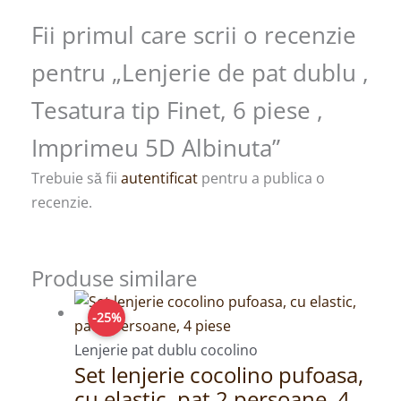
Fii primul care scrii o recenzie
pentru „Lenjerie de pat dublu ,
Tesatura tip Finet, 6 piese ,
Imprimeu 5D Albinuta”
Trebuie să fii
autentificat
pentru a publica o
recenzie.
Produse similare
Prețul
Prețul
-25%
inițial
curent
a
este:
Lenjerie pat dublu cocolino
Set lenjerie cocolino pufoasa,
fost:
179,00lei.
cu elastic, pat 2 persoane, 4
239,00lei.