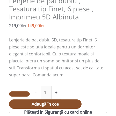
Lenjerie de pat dublu ,
Finet,
Tesatura tip Finet, 6 piese ,
6
piese
Imprimeu 5D Albinuta
,
219,00
lei
149,00
lei
Imprimeu
5D
Lenjerie de pat dublu 5D, tesatura tip Finet, 6
Albinuta
piese este solutia ideala pentru un dormitor
elegant si confortabil. Cu o textura moale si
placuta, ofera un somn odihnitor si un plus de
stil. Transforma-ti spatiul cu acest set de calitate
superioara! Comanda acum!
-
+
Adaugă în coș
Plătești în Siguranță cu card online