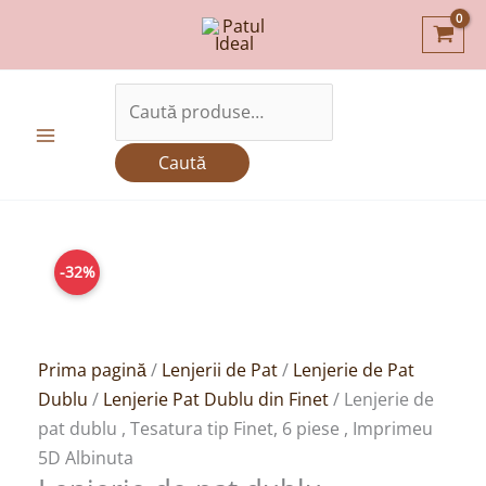
Skip
to
content
Caută
după:
Caută
Prețul
Cantitate
Prețul
-32%
inițial
Lenjerie
curent
a
de
este:
fost:
pat
149,00lei.
219,00lei.
dublu
Prima pagină
/
Lenjerii de Pat
/
Lenjerie de Pat
,
Dublu
/
Lenjerie Pat Dublu din Finet
/ Lenjerie de
Tesatura
pat dublu , Tesatura tip Finet, 6 piese , Imprimeu
tip
5D Albinuta