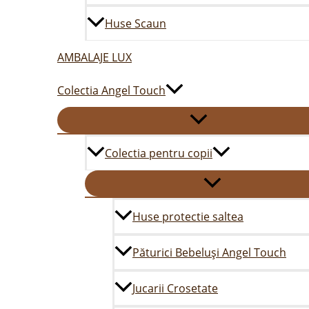
Huse Scaun
AMBALAJE LUX
Colectia Angel Touch
Colectia pentru copii
Huse protectie saltea
Păturici Bebeluși Angel Touch
Jucarii Crosetate