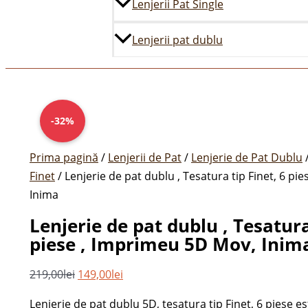
Lenjerii Pat Single
Lenjerii pat dublu
Prețul
Cantitate
Prețul
inițial
Lenjerie
curent
-32%
a
de
este:
fost:
pat
149,00lei.
Prima pagină
/
Lenjerii de Pat
/
Lenjerie de Pat Dublu
219,00lei.
dublu
Finet
/ Lenjerie de pat dublu , Tesatura tip Finet, 6 p
,
Inima
Tesatura
Lenjerie de pat dublu , Tesatura
tip
piese , Imprimeu 5D Mov, Inim
Finet,
6
219,00
lei
149,00
lei
piese
Lenjerie de pat dublu 5D, tesatura tip Finet, 6 piese es
,