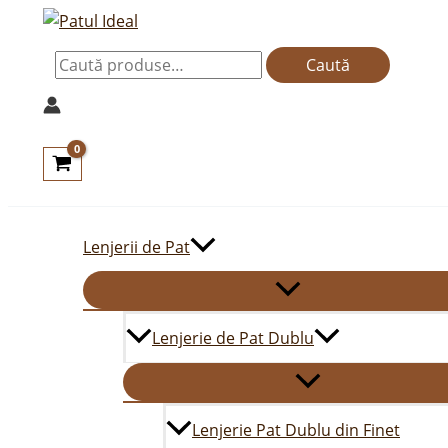
Skip
Caută
to
după:
Caută
content
Lenjerii de Pat
Lenjerie de Pat Dublu
Lenjerie Pat Dublu din Finet