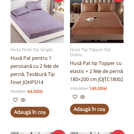
a
este:
a
este:
fost:
64,00lei.
fost:
149,00lei.
99,00lei.
199,00lei.
Husa Finet Pat Single
Huse Tip Topper Pat
Dublu
Husă Pat pentru 1
Husă Pat tip Topper cu
persoană cu 2 fețe de
elastic + 2 fețe de pernă
pernă, Țesătură Tip
180×200 cm JOJTC18002
Finet JOHPSI14
199,00
lei
149,00
lei
99,00
lei
64,00
lei
Adaugă în coș
Adaugă în coș