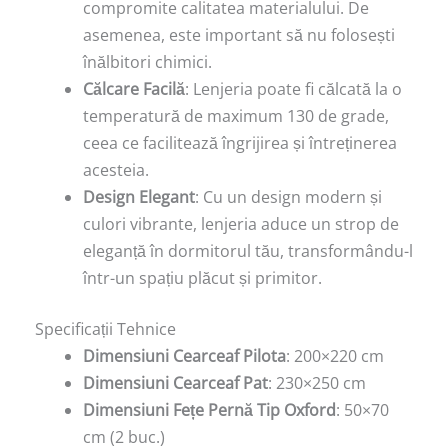
compromite calitatea materialului. De
asemenea, este important să nu folosești
înălbitori chimici.
Călcare Facilă
: Lenjeria poate fi călcată la o
temperatură de maximum 130 de grade,
ceea ce facilitează îngrijirea și întreținerea
acesteia.
Design Elegant
: Cu un design modern și
culori vibrante, lenjeria aduce un strop de
eleganță în dormitorul tău, transformându-l
într-un spațiu plăcut și primitor.
Specificații Tehnice
Dimensiuni Cearceaf Pilota
: 200×220 cm
Dimensiuni Cearceaf Pat
: 230×250 cm
Dimensiuni Fețe Pernă Tip Oxford
: 50×70
cm (2 buc.)