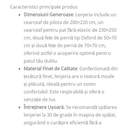
Caracteristici principale produs
Dimensiuni Generoase
: Lenjeria include un
cearceaf de pilota de 200×220 cm, un
cearceaf pentru pat fără elastic de 230×250
cm, două fețe de pernă tip Oxford de 50×70
cm și două fețe de pernă de 70×70 cm,
oferind astfel o acoperire optimă pentru
patul tău dublu.
Material Finet de Calitate
: Confectionată din
țesătură finet, lenjeria are o textură moale
și plăcută, ideală pentru un somn
confortabil. Este respirabilă și oferă o
senzație de lux.
Întreținere Ușoară
: Se recomandă spălarea
lenjeriei la 30 de grade în maşina de spălat,
asigurând o curățare eficientă fără a