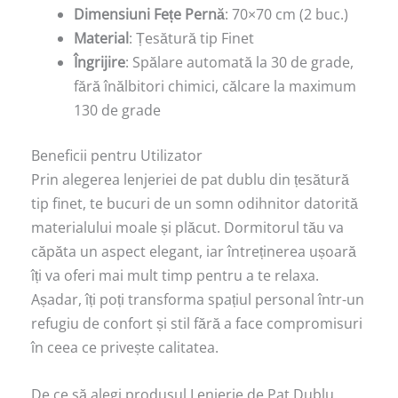
Dimensiuni Fețe Pernă
: 70×70 cm (2 buc.)
Material
: Țesătură tip Finet
Îngrijire
: Spălare automată la 30 de grade,
fără înălbitori chimici, călcare la maximum
130 de grade
Beneficii pentru Utilizator
Prin alegerea lenjeriei de pat dublu din țesătură
tip finet, te bucuri de un somn odihnitor datorită
materialului moale și plăcut. Dormitorul tău va
căpăta un aspect elegant, iar întreținerea ușoară
îți va oferi mai mult timp pentru a te relaxa.
Așadar, îți poți transforma spațiul personal într-un
refugiu de confort și stil fără a face compromisuri
în ceea ce privește calitatea.
De ce să alegi produsul Lenjerie de Pat Dublu