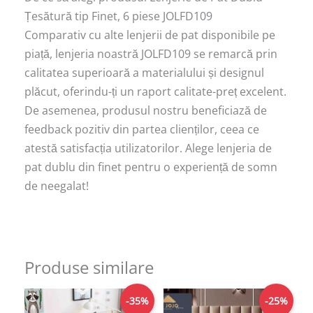
Țesătură tip Finet, 6 piese JOLFD109
Comparativ cu alte lenjerii de pat disponibile pe
piață, lenjeria noastră JOLFD109 se remarcă prin
calitatea superioară a materialului și designul
plăcut, oferindu-ți un raport calitate-preț excelent.
De asemenea, produsul nostru beneficiază de
feedback pozitiv din partea clienților, ceea ce
atestă satisfacția utilizatorilor. Alege lenjeria de
pat dublu din finet pentru o experiență de somn
de neegalat!
Produse similare
Prețul
Prețul
Prețul
Prețul
-35%
-25%
inițial
curent
inițial
curent