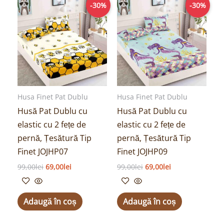
Prețul
Prețul
Prețul
Prețul
-30%
-30%
inițial
curent
inițial
curent
a
este:
a
este:
fost:
69,00lei.
fost:
69,00lei.
99,00lei.
99,00lei.
Husa Finet Pat Dublu
Husa Finet Pat Dublu
Husă Pat Dublu cu
Husă Pat Dublu cu
elastic cu 2 fețe de
elastic cu 2 fețe de
pernă, Țesătură Tip
pernă, Țesătură Tip
Finet JOJHP07
Finet JOJHP09
99,00
lei
69,00
lei
99,00
lei
69,00
lei
Adaugă în coș
Adaugă în coș