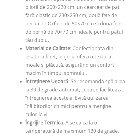
pilotă de 200×220 cm, un cearceaf de pat
fără elastic de 230×250 cm, două fețe de
pernă tip Oxford de 50×70 cm și două fețe
de pernă de 70×70 cm, ideale pentru patul
tău dublu.
Material de Calitate
: Confectionată din
țesătură finet, lenjeria oferă o textură
moale și plăcută, asigurând un confort
maxim în timpul somnului.
Întreținere Ușoară
: Se recomandă spălarea
la 30 de grade automat, ceea ce facilitează
întreținerea acesteia. Evită utilizarea
înălbitorilor chimici pentru a menține
culorile vii.
Îngrijire Termică
: A se călca la o
temperatură de maximum 130 de grade,