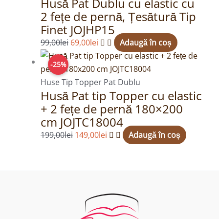
Husă Pat Dublu cu elastic cu
fost:
69,00lei.
2 fețe de pernă, Țesătură Tip
99,00lei.
Finet JOJHP15
99,00
lei
69,00
lei
Adaugă în coș
Prețul
Prețul
-25%
inițial
curent
a
este:
Huse Tip Topper Pat Dublu
Husă Pat tip Topper cu elastic
fost:
149,00lei.
+ 2 fețe de pernă 180×200
199,00lei.
cm JOJTC18004
199,00
lei
149,00
lei
Adaugă în coș