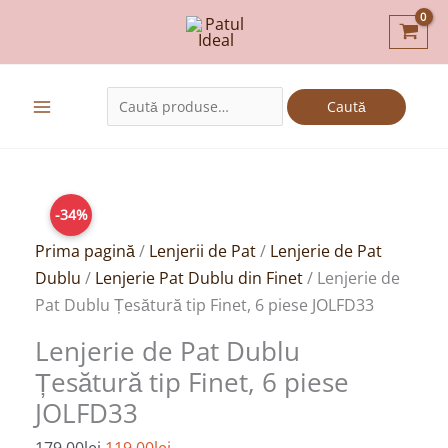
Skip
to
content
Caută
Caută
după:
Prețul
Cantitate
Prețul
-34%
inițial
Lenjerie
curent
a
de
este:
Prima pagină
/
Lenjerii de Pat
/
Lenjerie de Pat
fost:
Pat
119,00lei.
Dublu
/
Lenjerie Pat Dublu din Finet
/ Lenjerie de
179,00lei.
Dublu
Pat Dublu Țesătură tip Finet, 6 piese JOLFD33
Țesătură
Lenjerie de Pat Dublu
tip
Țesătură tip Finet, 6 piese
Finet,
JOLFD33
6
piese
179,00
lei
119,00
lei