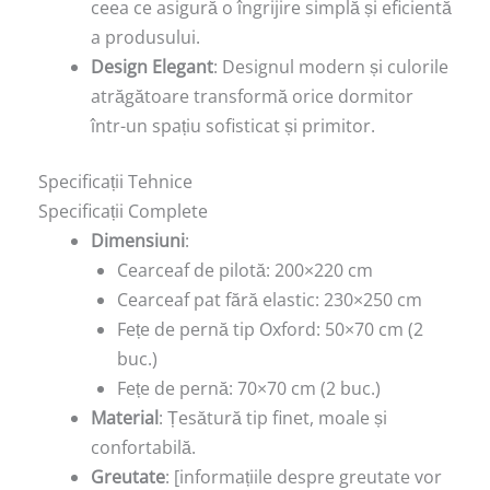
ceea ce asigură o îngrijire simplă și eficientă
a produsului.
Design Elegant
: Designul modern și culorile
atrăgătoare transformă orice dormitor
într-un spațiu sofisticat și primitor.
Specificații Tehnice
Specificații Complete
Dimensiuni
:
Cearceaf de pilotă: 200×220 cm
Cearceaf pat fără elastic: 230×250 cm
Fețe de pernă tip Oxford: 50×70 cm (2
buc.)
Fețe de pernă: 70×70 cm (2 buc.)
Material
: Țesătură tip finet, moale și
confortabilă.
Greutate
: [informațiile despre greutate vor