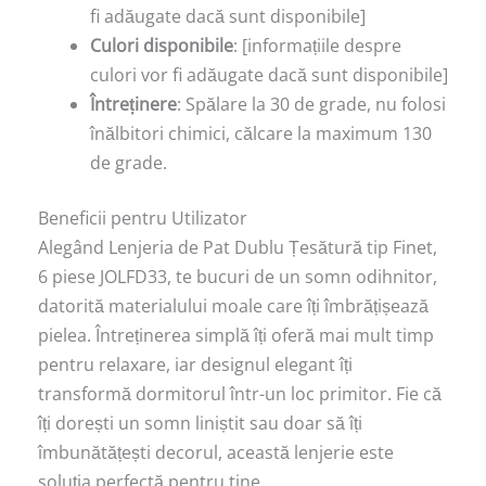
fi adăugate dacă sunt disponibile]
Culori disponibile
: [informațiile despre
culori vor fi adăugate dacă sunt disponibile]
Întreținere
: Spălare la 30 de grade, nu folosi
înălbitori chimici, călcare la maximum 130
de grade.
Beneficii pentru Utilizator
Alegând Lenjeria de Pat Dublu Țesătură tip Finet,
6 piese JOLFD33, te bucuri de un somn odihnitor,
datorită materialului moale care îți îmbrățișează
pielea. Întreținerea simplă îți oferă mai mult timp
pentru relaxare, iar designul elegant îți
transformă dormitorul într-un loc primitor. Fie că
îți dorești un somn liniștit sau doar să îți
îmbunătățești decorul, această lenjerie este
soluția perfectă pentru tine.