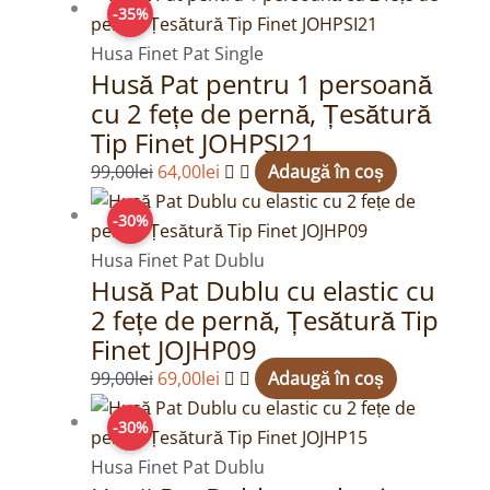
-35%
inițial
curent
a
este:
Husa Finet Pat Single
Husă Pat pentru 1 persoană
fost:
64,00lei.
cu 2 fețe de pernă, Țesătură
99,00lei.
Tip Finet JOHPSI21
99,00
lei
64,00
lei
Adaugă în coș
Prețul
Prețul
-30%
inițial
curent
a
este:
Husa Finet Pat Dublu
Husă Pat Dublu cu elastic cu
fost:
69,00lei.
2 fețe de pernă, Țesătură Tip
99,00lei.
Finet JOJHP09
99,00
lei
69,00
lei
Adaugă în coș
Prețul
Prețul
-30%
inițial
curent
a
este:
Husa Finet Pat Dublu