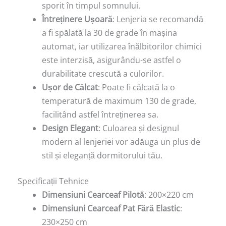
sporit în timpul somnului.
Întreținere Ușoară
: Lenjeria se recomandă
a fi spălată la 30 de grade în mașina
automat, iar utilizarea înălbitorilor chimici
este interzisă, asigurându-se astfel o
durabilitate crescută a culorilor.
Ușor de Călcat
: Poate fi călcată la o
temperatură de maximum 130 de grade,
facilitând astfel întreținerea sa.
Design Elegant
: Culoarea și designul
modern al lenjeriei vor adăuga un plus de
stil și eleganță dormitorului tău.
Specificații Tehnice
Dimensiuni Cearceaf Pilotă
: 200×220 cm
Dimensiuni Cearceaf Pat Fără Elastic
:
230×250 cm