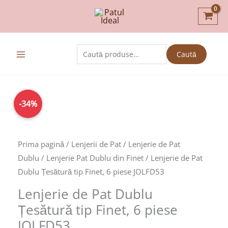
Skip
to
content
Caută
Caută
după:
Prețul
Prețul
Cantitate
-34%
inițial
curent
Lenjerie
a
este:
de
fost:
119,00lei.
Pat
Prima pagină
/
Lenjerii de Pat
/
Lenjerie de Pat
179,00lei.
Dublu
Dublu
/
Lenjerie Pat Dublu din Finet
/ Lenjerie de Pat
Țesătură
Dublu Țesătură tip Finet, 6 piese JOLFD53
tip
Lenjerie de Pat Dublu
Finet,
Țesătură tip Finet, 6 piese
6
JOLFD53
piese