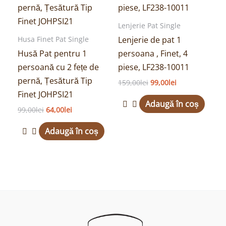
fost:
64,00lei.
fost:
99,00lei.
99,00lei.
159,00lei.
Lenjerie Pat Single
Lenjerie de pat 1
Husa Finet Pat Single
Husă Pat pentru 1
persoana , Finet, 4
persoană cu 2 fețe de
piese, LF238-10011
pernă, Țesătură Tip
159,00
lei
99,00
lei
Finet JOHPSI21
Adaugă în coș
99,00
lei
64,00
lei
Adaugă în coș