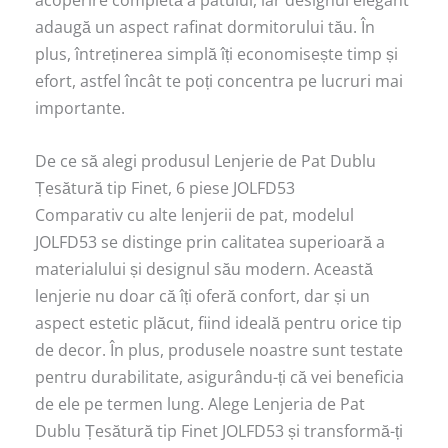
acoperire completă a patului, iar designul elegant
adaugă un aspect rafinat dormitorului tău. În
plus, întreținerea simplă îți economisește timp și
efort, astfel încât te poți concentra pe lucruri mai
importante.
De ce să alegi produsul Lenjerie de Pat Dublu
Țesătură tip Finet, 6 piese JOLFD53
Comparativ cu alte lenjerii de pat, modelul
JOLFD53 se distinge prin calitatea superioară a
materialului și designul său modern. Această
lenjerie nu doar că îți oferă confort, dar și un
aspect estetic plăcut, fiind ideală pentru orice tip
de decor. În plus, produsele noastre sunt testate
pentru durabilitate, asigurându-ți că vei beneficia
de ele pe termen lung. Alege Lenjeria de Pat
Dublu Țesătură tip Finet JOLFD53 și transformă-ți