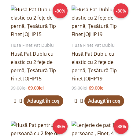
Prețul
Prețul
Prețul
Prețul
-30%
-30%
inițial
curent
inițial
curent
a
este:
a
este:
fost:
69,00lei.
fost:
69,00lei.
99,00lei.
99,00lei.
Husa Finet Pat Dublu
Husa Finet Pat Dublu
Husă Pat Dublu cu
Husă Pat Dublu cu
elastic cu 2 fețe de
elastic cu 2 fețe de
pernă, Țesătură Tip
pernă, Țesătură Tip
Finet JOJHP15
Finet JOJHP19
99,00
lei
69,00
lei
99,00
lei
69,00
lei
Adaugă în coș
Adaugă în coș
Prețul
Prețul
Prețul
Prețul
-35%
-38%
inițial
curent
inițial
curent
a
este:
a
este: