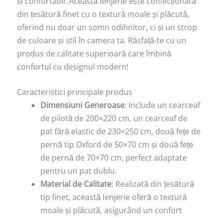
și confortabil. Această lenjerie este confecționată
din țesătură finet cu o textură moale și plăcută,
oferind nu doar un somn odihnitor, ci și un strop
de culoare și stil în camera ta. Răsfață-te cu un
produs de calitate superioară care îmbină
confortul cu designul modern!
Caracteristici principale produs
Dimensiuni Generoase
: Include un cearceaf
de pilotă de 200×220 cm, un cearceaf de
pat fără elastic de 230×250 cm, două fețe de
pernă tip Oxford de 50×70 cm și două fețe
de pernă de 70×70 cm, perfect adaptate
pentru un pat dublu.
Material de Calitate
: Realizată din țesătură
tip finet, această lenjerie oferă o textură
moale și plăcută, asigurând un confort