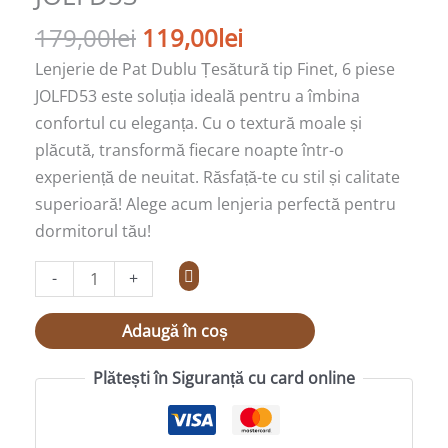
JOLFD53
179,00
lei
119,00
lei
Lenjerie de Pat Dublu Țesătură tip Finet, 6 piese
JOLFD53 este soluția ideală pentru a îmbina
confortul cu eleganța. Cu o textură moale și
plăcută, transformă fiecare noapte într-o
experiență de neuitat. Răsfață-te cu stil și calitate
superioară! Alege acum lenjeria perfectă pentru
dormitorul tău!
-
+
Adaugă în coș
Plătești în Siguranță cu card online