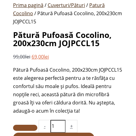
Prima pagină
/
Cuverturi/Pături
/
Patură
Cocolino
/ Pătură Pufoasă Cocolino, 200x230cm
JOJPCCL15
Pătură Pufoasă Cocolino,
200x230cm JOJPCCL15
99,00
lei
69,00
lei
Pătură Pufoasă Cocolino, 200x230cm JOJPCCL15
este alegerea perfectă pentru a te răsfăța cu
confortul său moale și pufos. Ideală pentru
nopțile reci, această pătură din microfibră
groasă îți va oferi căldura dorită. Nu aștepta,
adaugă-o acum în colecția ta!
-
+