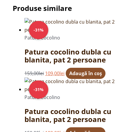
Produse similare
Prețul
Prețul
inițial
curent
-31%
a
este:
Patură Cocolino
fost:
109,00lei.
Patura cocolino dubla cu
159,00lei.
blanita, pat 2 persoane
159,00
lei
109,00
lei
Adaugă în coș
Prețul
Prețul
inițial
curent
-31%
a
este:
Patură Cocolino
fost:
109,00lei.
Patura cocolino dubla cu
159,00lei.
blanita, pat 2 persoane