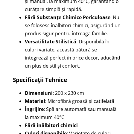
și manual, la maximum 40°C, garantând o
curățare simplă și rapidă.
Fără Substanțe Chimice Periculoase
: Nu
se folosesc înălbitori chimici, asigurând un
produs sigur pentru întreaga familie.
Versatilitate Stilistică
: Disponibilă în
culori variate, această pătură se
integrează perfect în orice decor, aducând
un plus de stil și confort.
Specificații Tehnice
Dimensiuni
: 200 x 230 cm
Material
: Microfibră groasă și catifelată
Îngrijire
: Spălare automată sau manuală
la maximum 40°C
Fără înălbitori chimici
Culori disponibile
: Varietate de culori