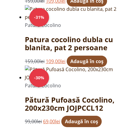
159,00
lei
109,00
lei
Adaugă în coș
Prețul
Prețul
inițial
curent
-31%
a
este:
Patură Cocolino
fost:
109,00lei.
Patura cocolino dubla cu
159,00lei.
blanita, pat 2 persoane
159,00
lei
109,00
lei
Adaugă în coș
Prețul
Prețul
inițial
curent
-30%
a
este:
Patură Cocolino
fost:
69,00lei.
Pătură Pufoasă Cocolino,
99,00lei.
200x230cm JOJPCCL12
99,00
lei
69,00
lei
Adaugă în coș