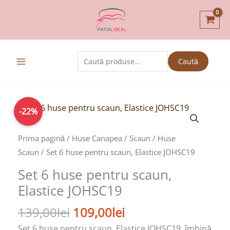
Skip
to
content
Caută
Caută
după:
Prețul
Prețul
Cantitate
-22%
inițial
curent
Set
a
este:
6
Prima pagină
/
Huse Canapea / Scaun
/
Huse
fost:
109,00lei.
huse
Scaun
/ Set 6 huse pentru scaun, Elastice JOHSC19
139,00lei.
pentru
Set 6 huse pentru scaun,
scaun,
Elastice JOHSC19
Elastice
JOHSC19
139,00
lei
109,00
lei
Set 6 huse pentru scaun, Elastice JOHSC19, îmbină