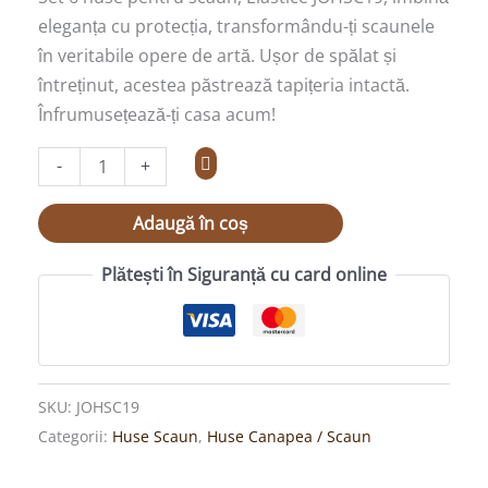
eleganța cu protecția, transformându-ți scaunele
în veritabile opere de artă. Ușor de spălat și
întreținut, acestea păstrează tapițeria intactă.
Înfrumusețează-ți casa acum!
-
+
Adaugă în coș
Plătești în Siguranță cu card online
SKU:
JOHSC19
Categorii:
Huse Scaun
,
Huse Canapea / Scaun