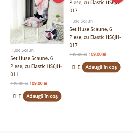
a
este:
a
este:
fost:
109,00lei.
fost:
109,00lei.
149,00lei.
149,00lei.
Huse Scaun
Set Huse Scaune, 6
Piese, cu Elastic HS6JH-
017
Huse Scaun
149,00
lei
109,00
lei
Set Huse Scaune, 6
Piese, cu Elastic HS6JH-
Adaugă în coș
011
149,00
lei
109,00
lei
Adaugă în coș