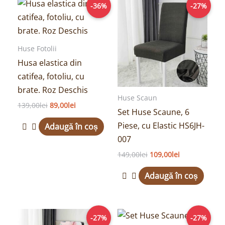
Prețul
Prețul
Prețul
Prețul
-36%
-27%
inițial
curent
inițial
curent
a
este:
a
este:
fost:
89,00lei.
fost:
109,00lei.
139,00lei.
149,00lei.
Huse Fotolii
Husa elastica din
catifea, fotoliu, cu
brate. Roz Deschis
Huse Scaun
139,00
lei
89,00
lei
Set Huse Scaune, 6
Piese, cu Elastic HS6JH-
Adaugă în coș
007
149,00
lei
109,00
lei
Adaugă în coș
Prețul
Prețul
Prețul
Prețul
-27%
-27%
inițial
curent
inițial
curent