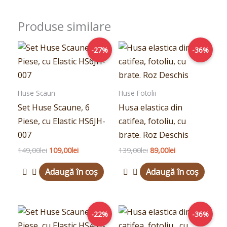
Produse similare
Prețul
Prețul
Prețul
Prețul
-27%
-36%
inițial
curent
inițial
curent
a
este:
a
este:
fost:
109,00lei.
fost:
89,00lei.
149,00lei.
139,00lei.
Huse Scaun
Huse Fotolii
Set Huse Scaune, 6
Husa elastica din
Piese, cu Elastic HS6JH-
catifea, fotoliu, cu
007
brate. Roz Deschis
149,00
lei
109,00
lei
139,00
lei
89,00
lei
Adaugă în coș
Adaugă în coș
Prețul
Prețul
Prețul
Prețul
-22%
-36%
inițial
curent
inițial
curent