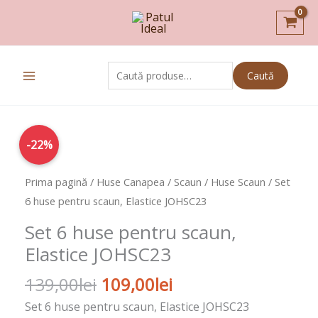
Skip
to
content
Caută
Caută
după:
Prețul
Prețul
Cantitate
-22%
inițial
curent
Set
a
este:
6
Prima pagină
/
Huse Canapea / Scaun
/
Huse Scaun
/ Set
fost:
109,00lei.
huse
6 huse pentru scaun, Elastice JOHSC23
139,00lei.
pentru
Set 6 huse pentru scaun,
scaun,
Elastice JOHSC23
Elastice
JOHSC23
139,00
lei
109,00
lei
Set 6 huse pentru scaun, Elastice JOHSC23