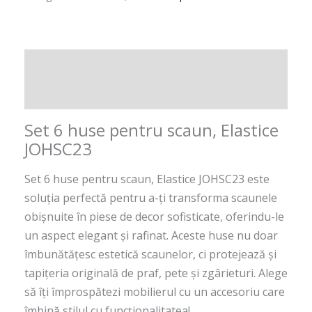
Descriere
Recenzii (0)
Set 6 huse pentru scaun, Elastice
JOHSC23
Set 6 huse pentru scaun, Elastice JOHSC23 este
soluția perfectă pentru a-ți transforma scaunele
obișnuite în piese de decor sofisticate, oferindu-le
un aspect elegant și rafinat. Aceste huse nu doar
îmbunătățesc estetică scaunelor, ci protejează și
tapițeria originală de praf, pete și zgârieturi. Alege
să îți împrospătezi mobilierul cu un accesoriu care
îmbină stilul cu funcționalitatea!