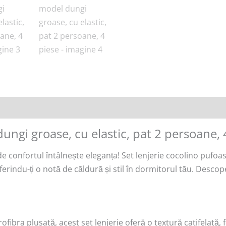
ungi groase, cu elastic, pat 2 persoane, 
unde confortul întâlnește eleganța! Set lenjerie cocolino pufo
ferindu-ți o notă de căldură și stil în dormitorul tău. Desc
rofibra plusată, acest set lenjerie oferă o textură catifelată