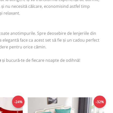
apă și nu necesită călcare, economisind astfel timp
i relaxant.
 toate anotimpurile. Spre deosebire de lenjeriile din
a elegantă face ca acest set să fie și un cadou perfect
redere pentru orice cămin.
e
și bucură-te de fiecare noapte de odihnă!
Prețul
Prețul
Prețul
-24%
-32%
curent
inițial
curent
este:
a
este:
129,00lei.
fost:
129,00lei.