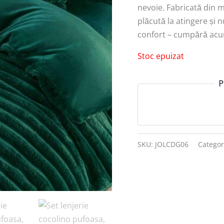
nevoie. Fabricată din m
plăcută la atingere și n
confort – cumpără ac
Stoc epuizat
P
SKU:
JOLCDG06
Categor