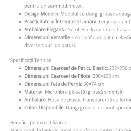
pentru un somn odihnitor.
Design Modern
: Modelul cu dungi groase adaugă
Practicitate și Întreținere Ușoară
: Lenjeria nu in
Ambalare Elegantă
: Setul este livrat într-o hus
Dimensiuni Versatile
: Cearceaful de pat cu elast
diverse tipuri de paturi.
Specificații Tehnice
Dimensiuni Cearceaf de Pat cu Elastic
: 232×250 
Dimensiuni Cearceaf de Pilota
: 200×230 cm
Dimensiuni Fete de Pernă
: 50×74 cm
Material
: Microfibra plusată (groasă și densă)
Ambalare
: Husa de plastic transparentă cu ferm
Culori Disponibile
: Dungi groase, nu sunt specific
Beneficii pentru Utilizator
Alege setul de lenjerie cocolino pufoasă pentru a te bu