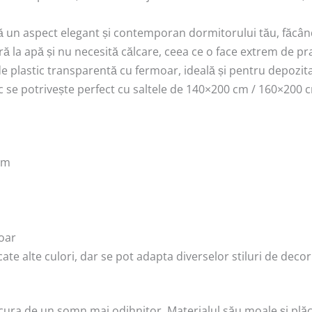
 un aspect elegant și contemporan dormitorului tău, făcând
tră la apă și nu necesită călcare, ceea ce o face extrem de pra
ă de plastic transparentă cu fermoar, ideală și pentru depozit
ic se potrivește perfect cu saltele de 140×200 cm / 160×200 c
cm
oar
ate alte culori, dar se pot adapta diverselor stiluri de decor 
cura de un somn mai odihnitor. Materialul său moale și plăcu