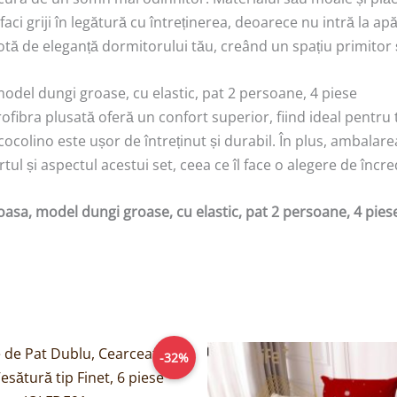
 faci griji în legătură cu întreținerea, deoarece nu intră la 
ă de eleganță dormitorului tău, creând un spațiu primitor ș
model dungi groase, cu elastic, pat 2 persoane, 4 piese
rofibra plusată oferă un confort superior, fiind ideal pentru
cocolino este ușor de întreținut și durabil. În plus, ambalare
ortul și aspectul acestui set, ceea ce îl face o alegere de înc
oasa, model dungi groase, cu elastic, pat 2 persoane, 4 pies
Prețul
Prețul
Prețul
-32%
inițial
curent
inițial
a
este:
a
fost:
129,00lei.
fost: