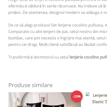
oferindu-ți căldură în serile răcoroase. Nu trebuie să îți
prețios. De asemenea, designul modern va adăuga o not
De ce să alegi produsul Set lenjerie cocolino pufoasa, 
Comparativ cu alte lenjerii de pat, setul nostru din mic
bumbac, care pot necesita o îngrijire mai atentă, setul 
pentru cei dragi. Mulți clienți satisfăcuți au lăudat conf
Transformă-ți dormitorul cu setul
lenjerie cocolino puf
Produse similare
Prețul
Prețul
-29%
inițial
curent
a
este:
fost:
134,00lei.