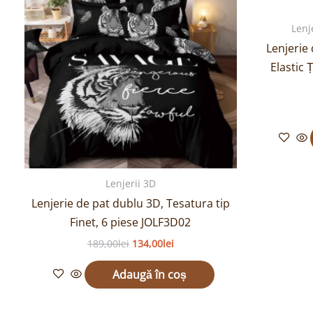
189,00lei.
Lenj
Lenjerie
Elastic 
Lenjerii 3D
Lenjerie de pat dublu 3D, Tesatura tip
Finet, 6 piese JOLF3D02
189,00
lei
134,00
lei
Adaugă în coș