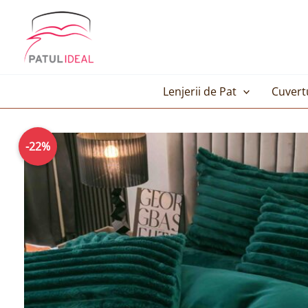
Skip
to
content
Lenjerii de Pat
Cuvert
-22%