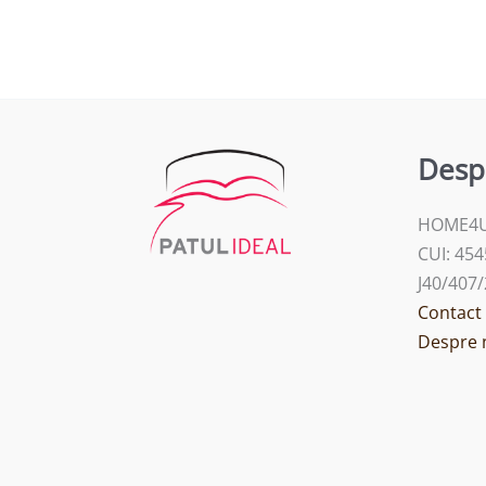
Desp
HOME4U
CUI: 45
J40/407
Contact
Despre 