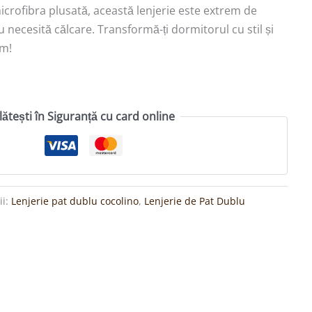
icrofibra plusată, această lenjerie este extrem de
u necesită călcare. Transformă-ți dormitorul cu stil și
um!
lătești în Siguranță cu card online
ii:
Lenjerie pat dublu cocolino
,
Lenjerie de Pat Dublu