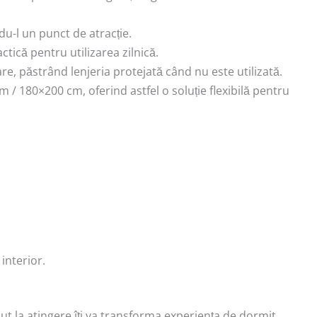
u-l un punct de atracție.
ctică pentru utilizarea zilnică.
are, păstrând lenjeria protejată când nu este utilizată.
m / 180×200 cm, oferind astfel o soluție flexibilă pentru
interior.
t la atingere îți va transforma experiența de dormit,