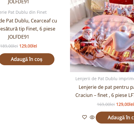
189,00lei.
169,00lei
erie Pat Dublu din Finet
 de Pat Dublu, Cearceaf cu
Țesătură tip Finet, 6 piese
JOLFDE91
189,00
lei
129,00
lei
Adaugă în coș
Lenjerii de Pat Dublu impri
Lenjerie de pat pentru p
Craciun – finet , 6 piese 
169,00
lei
129,00
lei
Adaugă în 