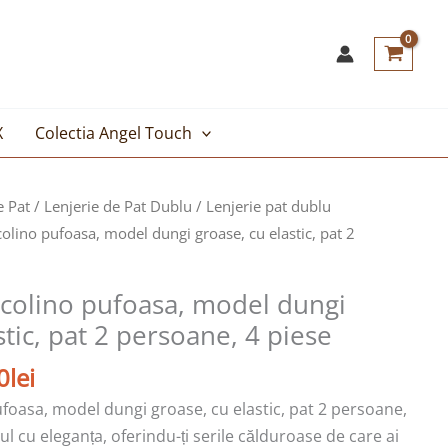
X
Colectia Angel Touch
Prețul
e Pat
/
Lenjerie de Pat Dublu
/
Lenjerie pat dublu
curent
colino pufoasa, model dungi groase, cu elastic, pat 2
este:
219,00lei.
ocolino pufoasa, model dungi
lei.
stic, pat 2 persoane, 4 piese
0
lei
ufoasa, model dungi groase, cu elastic, pat 2 persoane,
ul cu eleganța, oferindu-ți serile călduroase de care ai