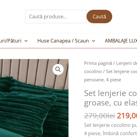
Caută
după:
Caută
uri/Pături
Huse Canapea / Scaun
AMBALAJE LU
Prețul
Prima pagină
/
Lenjerii d
inițial
cocolino
/ Set lenjerie co
a
persoane, 4 piese
fost:
Set lenjerie c
279,00
groase, cu ela
279,00
lei
219,0
Set lenjerie cocolino p
4 piese, îmbină confort