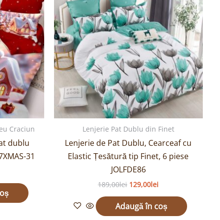
.
189,00lei.
meu Craciun
Lenjerie Pat Dublu din Finet
at dublu
Lenjerie de Pat Dublu, Cearceaf cu
LF7XMAS-31
Elastic Țesătură tip Finet, 6 piese
JOLFDE86
189,00
lei
129,00
lei
coș
Adaugă în coș