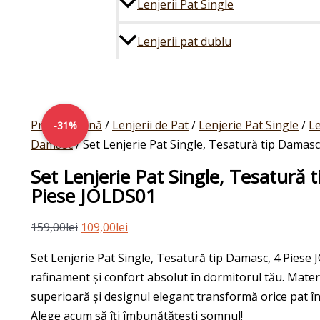
Lenjerii Pat Single
Lenjerii pat dublu
Prețul
Cantitate
Prețul
inițial
Set
curent
Prima pagină
/
Lenjerii de Pat
/
Lenjerie Pat Single
/
Le
-31%
a
Lenjerie
este:
Damasc
/ Set Lenjerie Pat Single, Tesatură tip Damas
fost:
Pat
109,00lei.
Set Lenjerie Pat Single, Tesatură 
159,00lei.
Single,
Piese JOLDS01
Tesatură
tip
159,00
lei
109,00
lei
Damasc,
Set Lenjerie Pat Single, Tesatură tip Damasc, 4 Piese
4
rafinament și confort absolut în dormitorul tău. Materi
Piese
superioară și designul elegant transformă orice pat în
JOLDS01
Alege acum să îți îmbunătățești somnul!