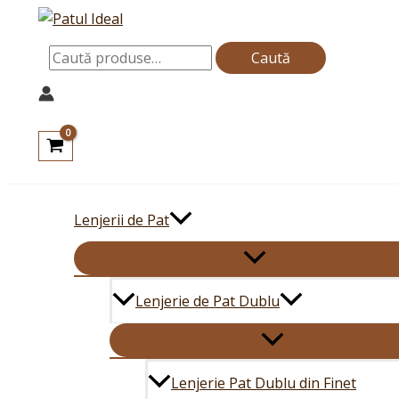
Skip
Caută
to
după:
Caută
content
Lenjerii de Pat
Lenjerie de Pat Dublu
Lenjerie Pat Dublu din Finet