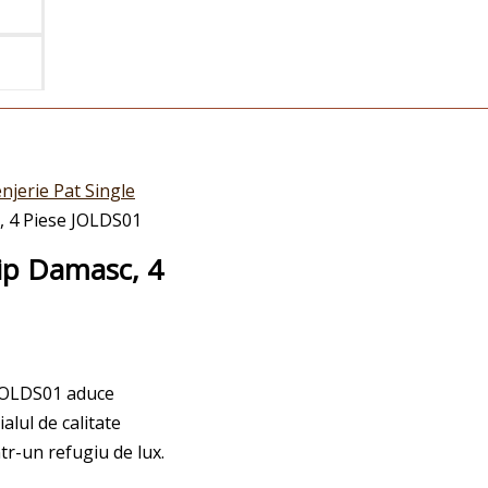
njerie Pat Single
c, 4 Piese JOLDS01
tip Damasc, 4
 JOLDS01 aduce
alul de calitate
tr-un refugiu de lux.