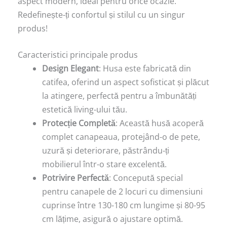
aspect modern, ideal pentru orice ocazie.
Redefinește-ți confortul și stilul cu un singur
produs!
Caracteristici principale produs
Design Elegant
: Husa este fabricată din
catifea, oferind un aspect sofisticat și plăcut
la atingere, perfectă pentru a îmbunătăți
estetică living-ului tău.
Protecție Completă
: Această husă acoperă
complet canapeaua, protejând-o de pete,
uzură și deteriorare, păstrându-ți
mobilierul într-o stare excelentă.
Potrivire Perfectă
: Concepută special
pentru canapele de 2 locuri cu dimensiuni
cuprinse între 130-180 cm lungime și 80-95
cm lățime, asigură o ajustare optimă.