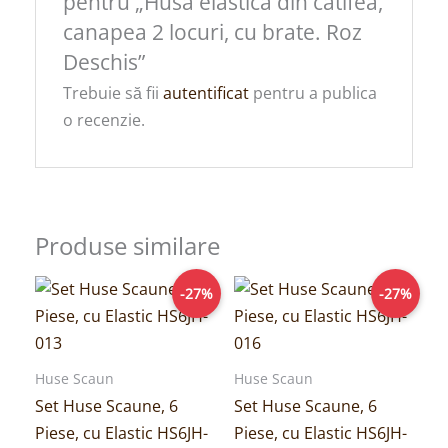
pentru „Husa elastica din catifea,
canapea 2 locuri, cu brate. Roz
Deschis”
Trebuie să fii
autentificat
pentru a publica
o recenzie.
Produse similare
Prețul
Prețul
Prețul
Prețul
-27%
-27%
inițial
curent
inițial
curent
a
este:
a
este:
fost:
109,00lei.
fost:
109,00lei.
149,00lei.
149,00lei.
Huse Scaun
Huse Scaun
Set Huse Scaune, 6
Set Huse Scaune, 6
Piese, cu Elastic HS6JH-
Piese, cu Elastic HS6JH-