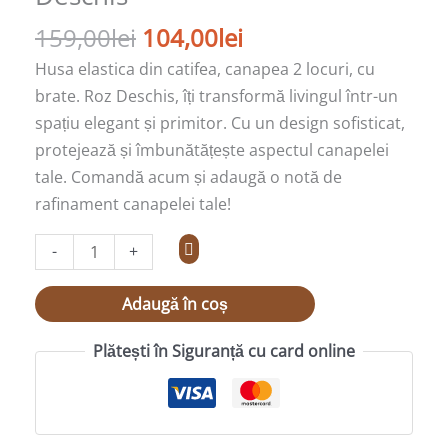
Roz
159,00
lei
104,00
lei
Deschis
Husa elastica din catifea, canapea 2 locuri, cu
brate. Roz Deschis, îți transformă livingul într-un
spațiu elegant și primitor. Cu un design sofisticat,
protejează și îmbunătățește aspectul canapelei
tale. Comandă acum și adaugă o notă de
rafinament canapelei tale!
-
+
Adaugă în coș
Plătești în Siguranță cu card online