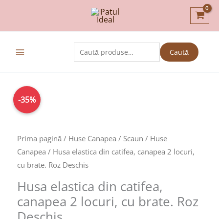
Skip
to
content
Caută
Caută
după:
Prețul
Prețul
Cantitate
-35%
inițial
curent
Husa
a
este:
elastica
fost:
104,00lei.
din
Prima pagină
/
Huse Canapea / Scaun
/
Huse
159,00lei.
catifea,
Canapea
/ Husa elastica din catifea, canapea 2 locuri,
canapea
cu brate. Roz Deschis
2
Husa elastica din catifea,
locuri,
canapea 2 locuri, cu brate. Roz
cu
Deschis
brate.