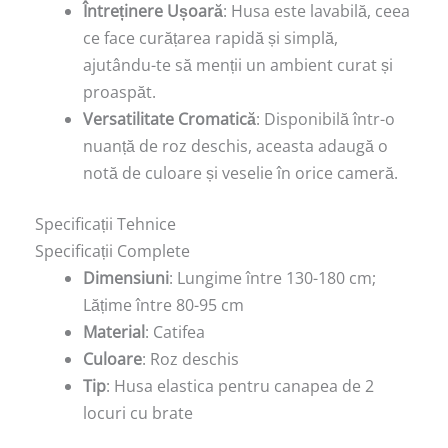
Întreținere Ușoară
: Husa este lavabilă, ceea
ce face curățarea rapidă și simplă,
ajutându-te să menții un ambient curat și
proaspăt.
Versatilitate Cromatică
: Disponibilă într-o
nuanță de roz deschis, aceasta adaugă o
notă de culoare și veselie în orice cameră.
Specificații Tehnice
Specificații Complete
Dimensiuni
: Lungime între 130-180 cm;
Lățime între 80-95 cm
Material
: Catifea
Culoare
: Roz deschis
Tip
: Husa elastica pentru canapea de 2
locuri cu brate