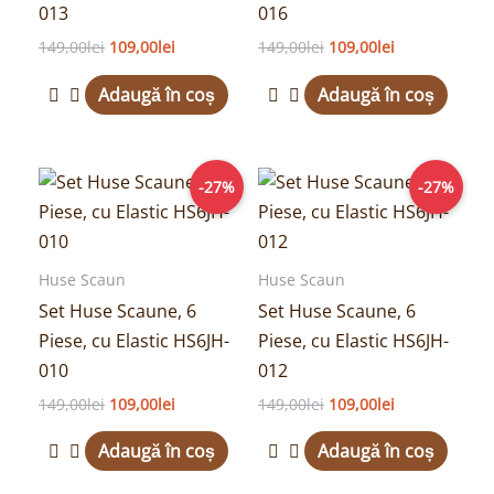
013
016
149,00
lei
109,00
lei
149,00
lei
109,00
lei
Adaugă în coș
Adaugă în coș
Prețul
Prețul
Prețul
Prețul
-27%
-27%
inițial
curent
inițial
curent
a
este:
a
este:
fost:
109,00lei.
fost:
109,00lei.
149,00lei.
149,00lei.
Huse Scaun
Huse Scaun
Set Huse Scaune, 6
Set Huse Scaune, 6
Piese, cu Elastic HS6JH-
Piese, cu Elastic HS6JH-
010
012
149,00
lei
109,00
lei
149,00
lei
109,00
lei
Adaugă în coș
Adaugă în coș