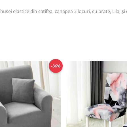
 husei elastice din catifea, canapea 3 locuri, cu brate, Lila,
Prețul
Prețul
Prețul
-36%
inițial
curent
inițial
a
este:
a
fost:
89,00lei.
fost:
139,00lei.
149,00lei