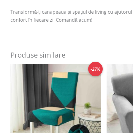
Transformă-ți canapeaua și spațiul de living cu ajutorul
confort în fiecare zi. Comandă acum!
Produse similare
Prețul
Prețul
-27%
inițial
curent
a
este:
fost:
109,00lei.
149,00lei.