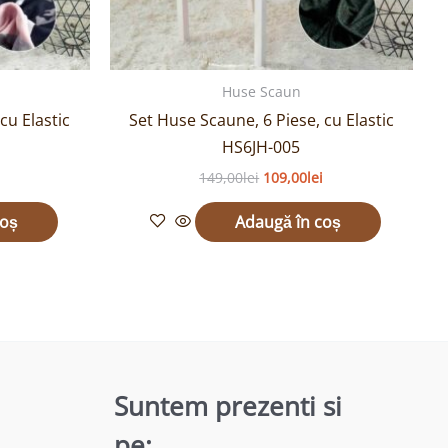
Huse Scaun
cu Elastic
Set Huse Scaune, 6 Piese, cu Elastic
HS6JH-005
149,00
lei
109,00
lei
coș
Adaugă în coș
Suntem prezenti si
pe: