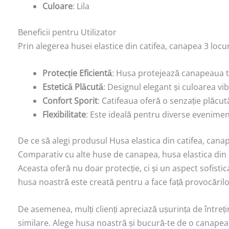
Culoare
: Lila
Beneficii pentru Utilizator
Prin alegerea husei elastice din catifea, canapea 3 locuri,
Protecție Eficientă
: Husa protejează canapeaua ta
Estetică Plăcută
: Designul elegant și culoarea vi
Confort Sporit
: Catifeaua oferă o senzație plăcu
Flexibilitate
: Este ideală pentru diverse evenimente
De ce să alegi produsul Husa elastica din catifea, canape
Comparativ cu alte huse de canapea, husa elastica din ca
Aceasta oferă nu doar protecție, ci și un aspect sofistic
husa noastră este creată pentru a face față provocărilo
De asemenea, mulți clienți apreciază ușurința de întreț
similare. Alege husa noastră și bucură-te de o canape