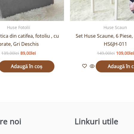
Huse Fotolii
Huse Scaun
ica din catifea, fotoliu , cu
Set Huse Scaune, 6 Piese, 
brate, Gri Deschis
HS6JH-011
139,00
lei
89,00
lei
149,00
lei
109,00
lei
Adaugă în coș
Adaugă în 
re noi
Linkuri utile