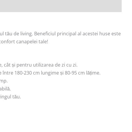
ul tău de living. Beneficiul principal al acestei huse este
confort canapelei tale!
 cât și pentru utilizarea de zi cu zi.
e între 180-230 cm lungime și 80-95 cm lățime.
imp.
abilă.
ingul tău.