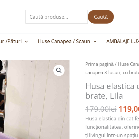
Caută
după:
Caută
uri/Pături
Huse Canapea / Scaun
AMBALAJE LU
Prețul
Cantitate
Prima pagină
/
Huse Can
inițial
Husa
canapea 3 locuri, cu brate
a
elastica
Husa elastica 
fost:
din
brate, Lila
179,00
catifea,
canapea
179,00
lei
119,0
3
Husa elastica din catife
locuri,
funcționalitatea, oferi
cu
ți livingul într-un spa