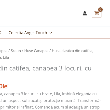
X
Colectia Angel Touch
Prețul
apea / Scaun
/
Huse Canapea
/ Husa elastica din catifea,
curent
, Lila
este:
din catifea, canapea 3 locuri, cu
119,00lei.
lei.
0
lei
a, canapea 3 locuri, cu brate, Lila, îmbină eleganța cu
nd un aspect sofisticat și protecție maximă. Transformă-
țiu primitor și rafinat. Comandă acum și adaugă un strop