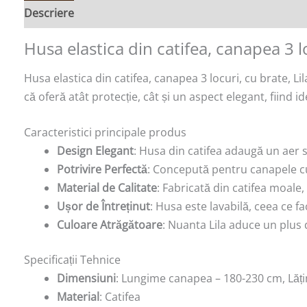
Descriere
Recenzii (0)
Husa elastica din catifea, canapea 3 lo
Husa elastica din catifea, canapea 3 locuri, cu brate, Lil
că oferă atât protecție, cât și un aspect elegant, fiind
Caracteristici principale produs
Design Elegant
: Husa din catifea adaugă un aer so
Potrivire Perfectă
: Concepută pentru canapele cu
Material de Calitate
: Fabricată din catifea moale,
Ușor de Întreținut
: Husa este lavabilă, ceea ce f
Culoare Atrăgătoare
: Nuanta Lila aduce un plus 
Specificații Tehnice
Dimensiuni
: Lungime canapea – 180-230 cm, Lăț
Material
: Catifea