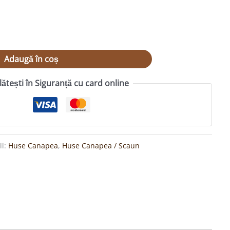
Adaugă în coș
lătești în Siguranță cu card online
ii:
Huse Canapea
,
Huse Canapea / Scaun