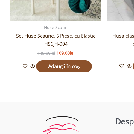
Huse Scaun
Set Huse Scaune, 6 Piese, cu Elastic
Husa elast
HS6JH-004
149,00
lei
109,00
lei
Adaugă în coș
Desp