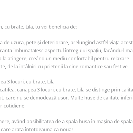
 cu brate, Lila, tu vei beneficia de:
 de uzură, pete și deteriorare, prelungind astfel viața acest
brantă îmbunătățesc aspectul întregului spațiu, făcându-l ma
tă la atingere, creând un mediu confortabil pentru relaxare.
, de la întâlniri cu prietenii la cine romantice sau festive.
a 3 locuri, cu brate, Lila
tifea, canapea 3 locuri, cu brate, Lila se distinge prin calit
at, care nu se demodează ușor. Multe huse de calitate inferioa
r cotidiene.
inere, având posibilitatea de a spăla husa în mașina de spăl
a care arată întotdeauna ca nouă!