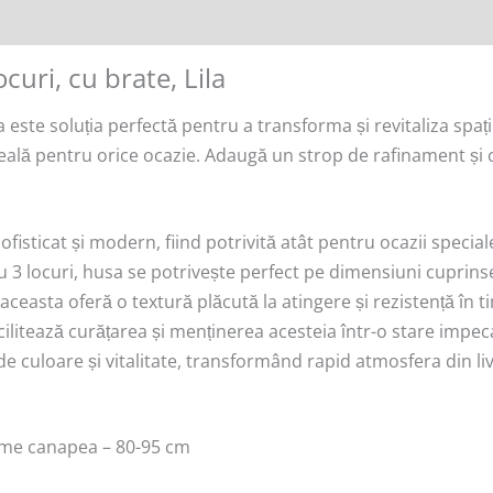
curi, cu brate, Lila
a este soluția perfectă pentru a transforma și revitaliza spați
 ideală pentru orice ocazie. Adaugă un strop de rafinament și 
fisticat și modern, fiind potrivită atât pentru ocazii speciale,
 3 locuri, husa se potrivește perfect pe dimensiuni cuprins
 aceasta oferă o textură plăcută la atingere și rezistență în t
acilitează curățarea și menținerea acesteia într-o stare impec
de culoare și vitalitate, transformând rapid atmosfera din liv
ime canapea – 80-95 cm