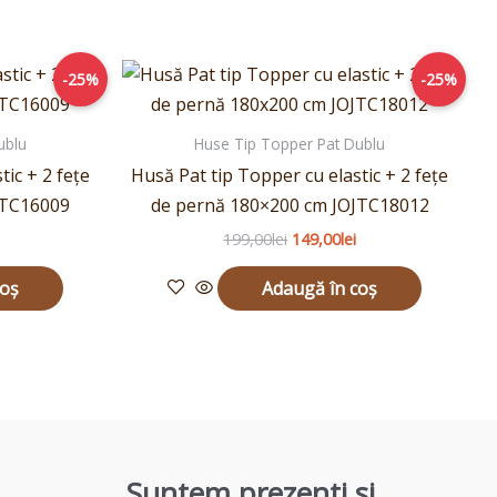
Prețul
Prețul
Prețul
-25%
-25%
curent
inițial
curent
este:
a
este:
149,00lei.
fost:
149,00lei.
ublu
Huse Tip Topper Pat Dublu
199,00lei.
tic + 2 fețe
Husă Pat tip Topper cu elastic + 2 fețe
JTC16009
de pernă 180×200 cm JOJTC18012
199,00
lei
149,00
lei
coș
Adaugă în coș
Suntem prezenti si