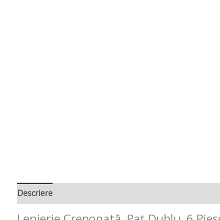
Descriere
Recenzii (0)
Lenjerie Creponată, Pat Dublu, 6 Pie