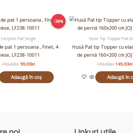
Prețul
Prețul
Prețul
-38%
inițial
curent
inițial
a
este:
a
fost:
99,00lei.
fost:
Lenjerie Pat Single
Huse Tip Topper Pat D
159,00lei.
199,00lei.
de pat 1 persoana , Finet, 4
Husă Pat tip Topper cu elas
iese, LF238-10011
de pernă 160×200 cm JO
159,00
lei
99,00
lei
199,00
lei
149,00
lei
Adaugă în coș
Adaugă în 
re noi
Linkuri utile