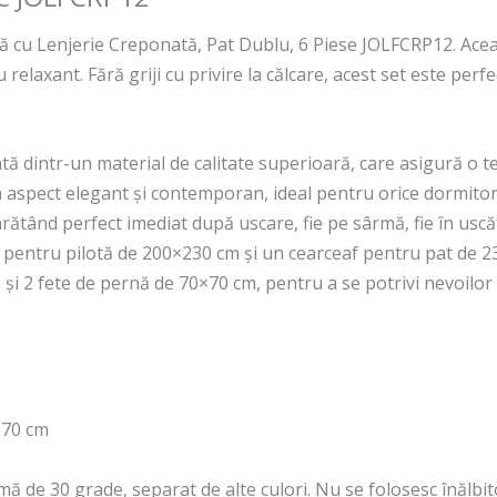
 cu Lenjerie Creponată, Pat Dublu, 6 Piese JOLFCRP12. Această
elaxant. Fără griji cu privire la călcare, acest set este perfe
zată dintr-un material de calitate superioară, care asigură o t
n aspect elegant și contemporan, ideal pentru orice dormitor
 arătând perfect imediat după uscare, fie pe sârmă, fie în uscă
af pentru pilotă de 200×230 cm și un cearceaf pentru pat de 
 și 2 fete de pernă de 70×70 cm, pentru a se potrivi nevoilor 
0×70 cm
ă de 30 grade, separat de alte culori. Nu se folosesc înălbito