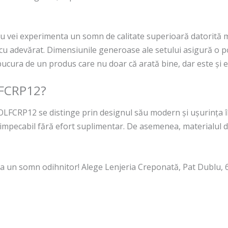
 vei experimenta un somn de calitate superioară datorită mate
ază cu adevărat. Dimensiunile generoase ale setului asigură o 
ucura de un produs care nu doar că arată bine, dar este și e
LFCRP12?
JOLFCRP12 se distinge prin designul său modern și ușurința î
ta impecabil fără efort suplimentar. De asemenea, materialul d
 la un somn odihnitor! Alege Lenjeria Creponată, Pat Dublu, 