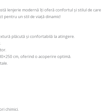
 lenjerie modernă îți oferă confortul și stilul de care
ct pentru un stil de viață dinamic!
extură plăcută și confortabilă la atingere.
.
tor.
230×250 cm, oferind o acoperire optimă.
tale.
ri chimici.