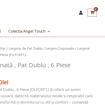
X
Colectia Angel Touch
Prețul
 Pat
/
Lenjerie de Pat Dublu
/
Lenjerii Creponate
/ Lenjerie
curent
6 Piese JOLFCRP12
este:
nată , Pat Dublu , 6 Piese
139,00lei.
lei.
0
lei
at Dublu , 6 Piese JOLFCRP12 îți oferă un somn
 ușoară, datorită materialului moale și respirabil care
ansformă-ți dormitorul cu stil și confort – comandă