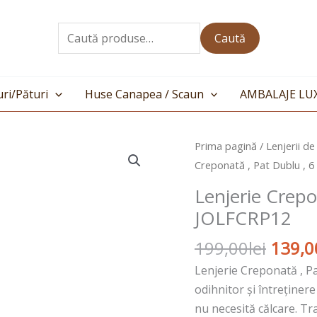
Caută
după:
Caută
ri/Pături
Huse Canapea / Scaun
AMBALAJE LU
Prețul
Cantitate
Prima pagină
/
Lenjerii de
inițial
Lenjerie
Creponată , Pat Dublu , 
a
Creponată
Lenjerie Crepo
fost:
,
JOLFCRP12
199,00
Pat
Dublu
199,00
lei
139,0
,
Lenjerie Creponată , P
6
odihnitor și întreținere
Piese
nu necesită călcare. Tr