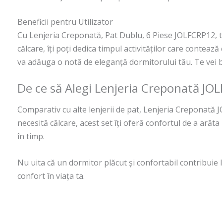
Beneficii pentru Utilizator
Cu Lenjeria Creponată, Pat Dublu, 6 Piese JOLFCRP12, tu
călcare, îți poți dedica timpul activităților care conte
va adăuga o notă de eleganță dormitorului tău. Te vei b
De ce să Alegi Lenjeria Creponată JO
Comparativ cu alte lenjerii de pat, Lenjeria Creponată 
necesită călcare, acest set îți oferă confortul de a ară
în timp.
Nu uita că un dormitor plăcut și confortabil contribuie
confort în viața ta.