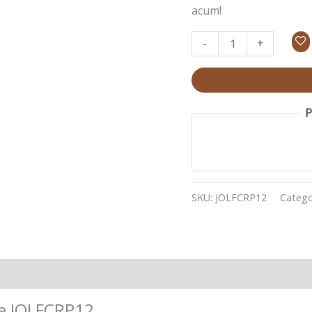
JOLFCRP12
acum!
-
+
P
SKU:
JOLFCRP12
Catego
se JOLFCRP12