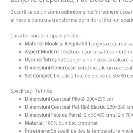
Bucură-te de un somn odihnitor și de întreținere ușoară
ai nevoie pentru a transforma dormitorul într-un spațiu r
Caracteristici principale produs
Material Moale și Respirabil
: Lenjeria este reali
Aspect Modern
: Țesătura ușor plisată conferă u
Ușor de Întreținut
: Lenjeria nu necesită călcare,
Dimensiuni Generoase
: Setul include un cearce
Set Complet
: Include 2 fete de pernă de 50×80 cm
Specificații Tehnice
Dimensiuni Cearceaf Pilotă
: 200×230 cm
Dimensiuni Cearceaf Pat fără Elastic
: 230×250 cm
Dimensiuni Fete de Pernă
: 2 x 50×80 cm și 2 x 7
Material
: 100% bumbac creponat
Întreținere
: Se spală pe dos la temperatura maxim