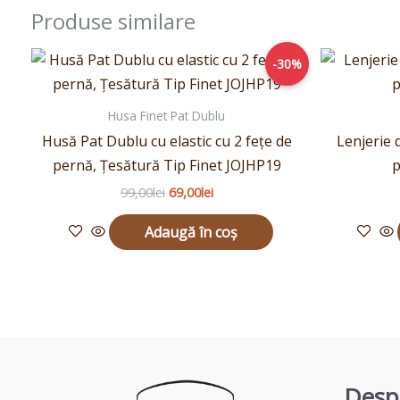
Produse similare
Prețul
Prețul
-30%
inițial
curent
a
este:
fost:
69,00lei.
Husa Finet Pat Dublu
99,00lei.
Husă Pat Dublu cu elastic cu 2 fețe de
Lenjerie 
pernă, Țesătură Tip Finet JOJHP19
p
99,00
lei
69,00
lei
Adaugă în coș
Desp