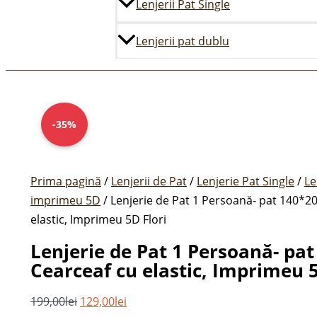
Lenjerii Pat Single
Lenjerii pat dublu
Prețul
Cantitate
Prețul
inițial
Lenjerie
curent
-35%
a
de
este:
fost:
Pat
129,00lei.
199,00lei.
1
Prima pagină
/
Lenjerii de Pat
/
Lenjerie Pat Single
/
Le
Persoană-
imprimeu 5D
/ Lenjerie de Pat 1 Persoană- pat 140*2
pat
elastic, Imprimeu 5D Flori
140*200
Lenjerie de Pat 1 Persoană- pa
cm,
Cearceaf cu elastic, Imprimeu 5
Cearceaf
cu
199,00
lei
129,00
lei
elastic,