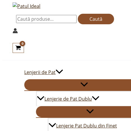
Skip
Caută
to
după:
Caută
content
Lenjerii de Pat
Lenjerie de Pat Dublu
Lenjerie Pat Dublu din Finet