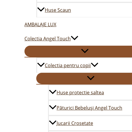
Huse Scaun
AMBALAJE LUX
Colectia Angel Touch
Colectia pentru copii
Huse protectie saltea
Păturici Bebeluși Angel Touch
Jucarii Crosetate