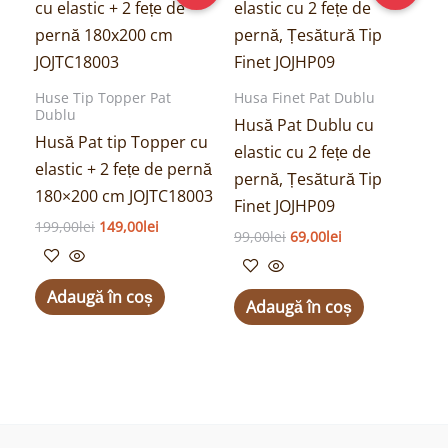
a
este:
a
este:
fost:
149,00lei.
fost:
69,00lei.
199,00lei.
99,00lei.
Huse Tip Topper Pat
Husa Finet Pat Dublu
Dublu
Husă Pat Dublu cu
Husă Pat tip Topper cu
elastic cu 2 fețe de
elastic + 2 fețe de pernă
pernă, Țesătură Tip
180×200 cm JOJTC18003
Finet JOJHP09
199,00
lei
149,00
lei
99,00
lei
69,00
lei
Adaugă în coș
Adaugă în coș