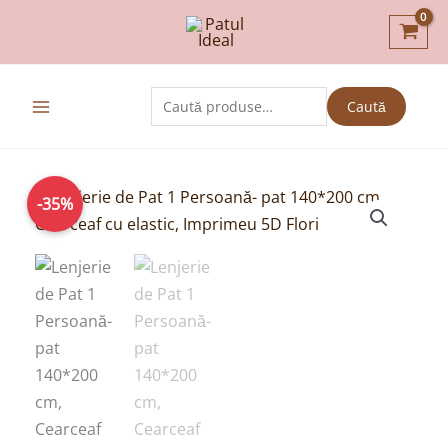
Skip
to
content
Caută
Caută
după:
Prețul
Prețul
Cantitate
-35%
inițial
curent
Lenjerie
a
este:
de
fost:
129,00lei.
Pat
199,00lei.
1
Persoană-
pat
140*200
cm,
Cearceaf