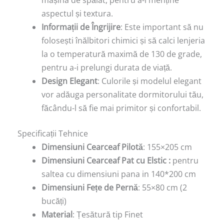
mașina de spălat, pentru a-i menține
aspectul și textura.
Informații de Îngrijire
: Este important să nu
folosești înălbitori chimici și să calci lenjeria
la o temperatură maximă de 130 de grade,
pentru a-i prelungi durata de viață.
Design Elegant
: Culorile și modelul elegant
vor adăuga personalitate dormitorului tău,
făcându-l să fie mai primitor și confortabil.
Specificații Tehnice
Dimensiuni Cearceaf Pilotă
: 155×205 cm
Dimensiuni Cearceaf Pat cu Elstic :
pentru
saltea cu dimensiuni pana in 140*200 cm
Dimensiuni Fețe de Pernă
: 55×80 cm (2
bucăți)
Material
: Țesătură tip Finet