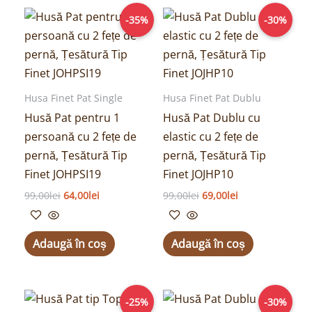
Prețul
Prețul
Prețul
Prețul
-35%
-30%
inițial
curent
inițial
curent
a
este:
a
este:
fost:
64,00lei.
fost:
69,00lei.
99,00lei.
99,00lei.
Husa Finet Pat Single
Husa Finet Pat Dublu
Husă Pat pentru 1
Husă Pat Dublu cu
persoană cu 2 fețe de
elastic cu 2 fețe de
pernă, Țesătură Tip
pernă, Țesătură Tip
Finet JOHPSI19
Finet JOJHP10
99,00
lei
64,00
lei
99,00
lei
69,00
lei
Adaugă în coș
Adaugă în coș
Prețul
Prețul
Prețul
Prețul
-25%
-30%
inițial
curent
inițial
curent