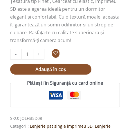
Țesătură tip Finet , Cearceaf cu elastic, Imprimeu
5D este alegerea ideală pentru un dormitor
elegant și confortabil. Cu o textură moale, aceasta
îți garantează un somn odihnitor și un strop de
culoare. Răsfață-te cu calitate superioară și
transformă-ți camera acum!
-
+
Adaugă în coș
Plătești în Siguranță cu card online
SKU:
JOLFSI5D08
Categorii:
Lenjerie pat single imprimeu 5D
,
Lenjerie