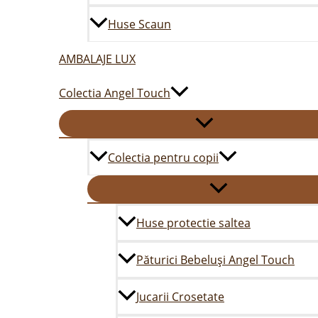
Huse Scaun
AMBALAJE LUX
Colectia Angel Touch
Colectia pentru copii
Huse protectie saltea
Păturici Bebeluși Angel Touch
Jucarii Crosetate