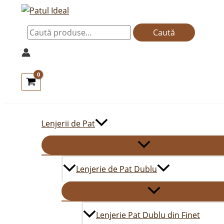
Skip
Caută
to
după:
Caută
content
Lenjerii de Pat
Lenjerie de Pat Dublu
Lenjerie Pat Dublu din Finet