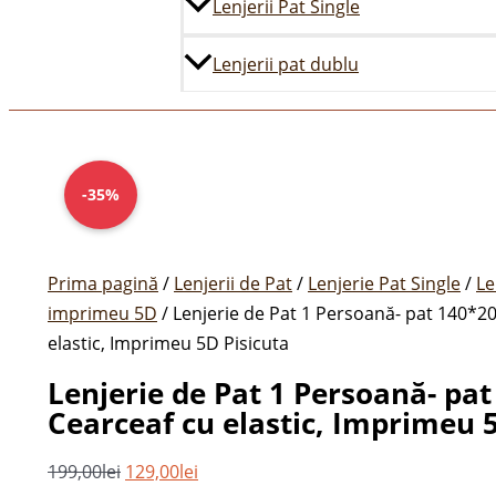
Lenjerii Pat Single
Lenjerii pat dublu
Prețul
Cantitate
Prețul
inițial
Lenjerie
curent
-35%
a
de
este:
fost:
Pat
129,00lei.
199,00lei.
1
Prima pagină
/
Lenjerii de Pat
/
Lenjerie Pat Single
/
Le
Persoană-
imprimeu 5D
/ Lenjerie de Pat 1 Persoană- pat 140*2
pat
elastic, Imprimeu 5D Pisicuta
140*200
Lenjerie de Pat 1 Persoană- pa
cm,
Cearceaf cu elastic, Imprimeu 
Cearceaf
cu
199,00
lei
129,00
lei
elastic,