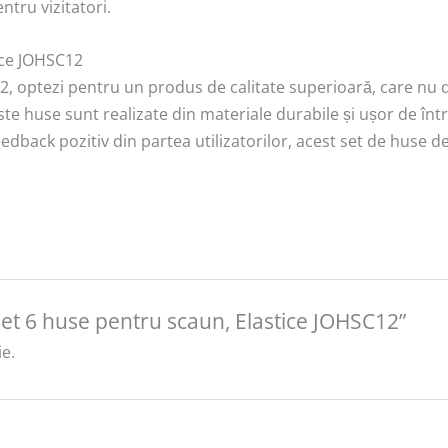
entru vizitatori.
ice JOHSC12
, optezi pentru un produs de calitate superioară, care nu doa
este huse sunt realizate din materiale durabile și ușor de înt
u feedback pozitiv din partea utilizatorilor, acest set de huse
„Set 6 huse pentru scaun, Elastice JOHSC12”
e.