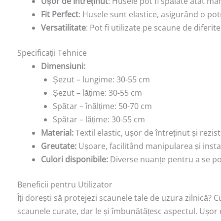
Ușor de Întreținut
: Husele pot fi spălate atât ma
Fit Perfect
: Husele sunt elastice, asigurând o pot
Versatilitate
: Pot fi utilizate pe scaune de diferi
Specificații Tehnice
Dimensiuni:
Șezut – lungime: 30-55 cm
Șezut – lățime: 30-55 cm
Spătar – înălțime: 50-70 cm
Spătar – lățime: 30-55 cm
Material:
Textil elastic, ușor de întreținut și rezis
Greutate:
Ușoare, facilitând manipularea și insta
Culori disponibile:
Diverse nuanțe pentru a se pot
Beneficii pentru Utilizator
Îți dorești să protejezi scaunele tale de uzura zilnică?
scaunele curate, dar le și îmbunătățesc aspectul. Ușor de