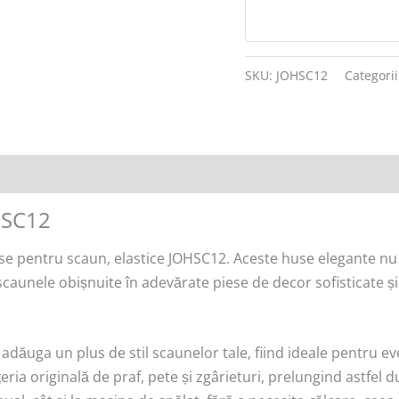
SKU:
JOHSC12
Categori
HSC12
e pentru scaun, elastice JOHSC12. Aceste huse elegante nu d
 scaunele obișnuite în adevărate piese de decor sofisticate ș
dăuga un plus de stil scaunelor tale, fiind ideale pentru eve
eria originală de praf, pete și zgârieturi, prelungind astfel d