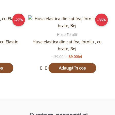
Prețul
Prețul
Prețul
-27%
-36%
curent
inițial
curent
este:
a
este:
109,00lei.
fost:
89,00lei.
Huse Fotolii
.
139,00lei.
cu Elastic
Husa elastica din catifea, fotoliu , cu
brate, Bej
139,00
lei
89,00
lei
oș
Adaugă în coș