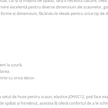
nual, cât și la mașina de spălat, fără a necesita călcare, ceea
rivire excelentă pentru diverse dimensiuni ale scaunelor, gar
te forme și dimensiuni, făcându-le ideale pentru orice tip de 
tent la uzură.
larea.
rivi cu orice decor.
 Cu setul de huse pentru scaun, elastice JOHSC12, poți face ex
 spălat și întreținut, acestea îți oferă confortul de a le schi