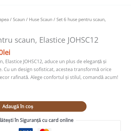
după:
Prețul
apea / Scaun
/
Huse Scaun
/ Set 6 huse pentru scaun,
curent
este:
ntru scaun, Elastice JOHSC12
109,00lei.
lei.
0
lei
n, Elastice JOHSC12, aduce un plus de eleganță și
e. Cu un design sofisticat, acestea transformă orice
ecor rafinată. Alege confortul și stilul, comandă acum!
Adaugă în coș
lătești în Siguranță cu card online