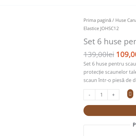
Prețul
Cantitate
Prima pagină
/
Huse Can
inițial
Set
Elastice JOHSC12
a
6
Set 6 huse pe
fost:
huse
139,00
pentru
139,00
lei
109,0
scaun,
Set 6 huse pentru scau
Elastice
protecție scaunelor tal
JOHSC12
scaun într-o piesă de d
-
+
P