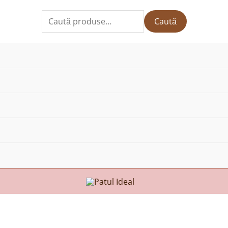
Caută
Caută
după: