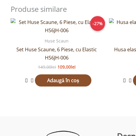
Produse similare
Prețul
Prețul
-27%
inițial
curent
a
este:
fost:
109,00lei.
Huse Scaun
149,00lei.
Set Huse Scaune, 6 Piese, cu Elastic
Husa elast
HS6JH-006
149,00
lei
109,00
lei
Adaugă în coș