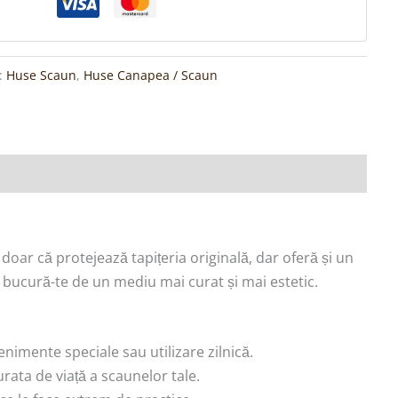
i:
Huse Scaun
,
Huse Canapea / Scaun
oar că protejează tapițeria originală, dar oferă și un
i bucură-te de un mediu mai curat și mai estetic.
nimente speciale sau utilizare zilnică.
urata de viață a scaunelor tale.