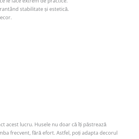
 ce le face extrem de practice.
antând stabilitate și estetică.
decor.
act acest lucru. Husele nu doar că îți păstrează
mba frecvent, fără efort. Astfel, poți adapta decorul