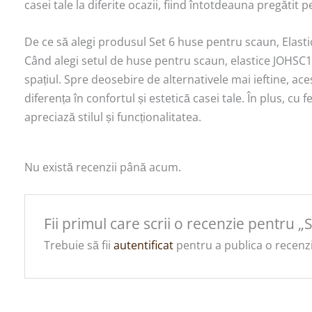
casei tale la diferite ocazii, fiind întotdeauna pregătit p
De ce să alegi produsul Set 6 huse pentru scaun, Elast
Când alegi setul de huse pentru scaun, elastice JOHSC12
spațiul. Spre deosebire de alternativele mai ieftine, ac
diferența în confortul și estetică casei tale. În plus, c
apreciază stilul și funcționalitatea.
Nu există recenzii până acum.
Fii primul care scrii o recenzie pentru 
Trebuie să fii
autentificat
pentru a publica o recenzi