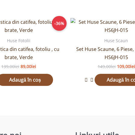
Prețul
Prețul
Prețul
-36%
inițial
curent
inițial
a
este:
a
fost:
89,00lei.
fost:
Huse Fotolii
Huse Scaun
139,00lei.
149,00lei
ica din catifea, fotoliu , cu
Set Huse Scaune, 6 Piese, 
brate, Verde
HS6JH-015
139,00
lei
89,00
lei
149,00
lei
109,00
lei
Adaugă în coș
Adaugă în c