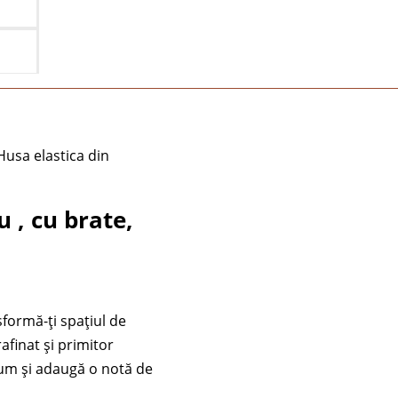
Husa elastica din
u , cu brate,
sformă-ți spațiul de
afinat și primitor
cum și adaugă o notă de