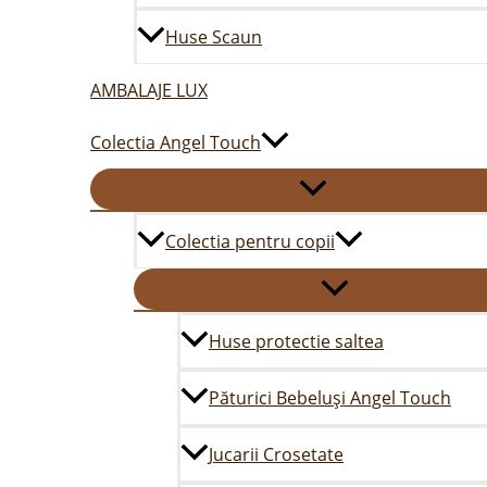
Huse Scaun
AMBALAJE LUX
Colectia Angel Touch
Colectia pentru copii
Huse protectie saltea
Păturici Bebeluși Angel Touch
Jucarii Crosetate